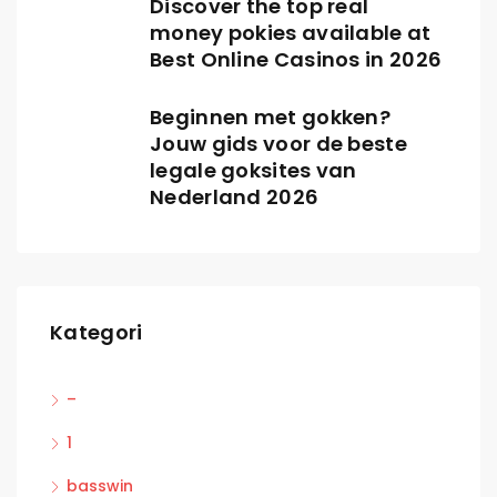
Discover the top real
money pokies available at
Best Online Casinos in 2026
Beginnen met gokken?
Jouw gids voor de beste
legale goksites van
Nederland 2026
Kategori
–
1
basswin