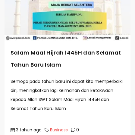
Salam Maal Hijrah 1445H dan Selamat
Tahun Baru Islam
Semoga pada tahun baru ini dapat kita memperbaiki
diri, meningkatkan lagi keimanan dan ketakwaan
kepada Allah SWT Salam Maal Hijrah 1445H dan
Selamat Tahun Baru Islam
3 tahun ago
Business
0