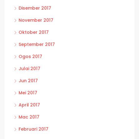
Disember 2017
November 2017
Oktober 2017
September 2017
Ogos 2017
Julai 2017
Jun 2017
Mei 2017
April 2017
Mac 2017
Februari 2017