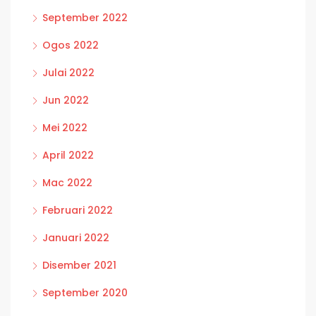
September 2022
Ogos 2022
Julai 2022
Jun 2022
Mei 2022
April 2022
Mac 2022
Februari 2022
Januari 2022
Disember 2021
September 2020