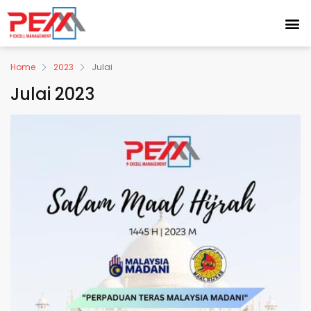
Home
2023
Julai
Julai 2023