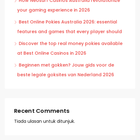
How Neosurf Casinos Australia revolutionize
your gaming experience in 2026
Best Online Pokies Australia 2026: essential
features and games that every player should
Discover the top real money pokies available
at Best Online Casinos in 2026
Beginnen met gokken? Jouw gids voor de
beste legale goksites van Nederland 2026
Recent Comments
Tiada ulasan untuk ditunjuk.