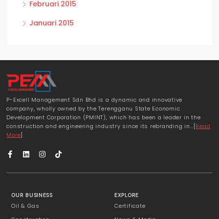
Februari 2015
Januari 2015
P-Excell Management Sdn Bhd is a dynamic and innovative
company, wholly owned by the Terengganu State Economic
Development Corporation (PMINT), which has been a leader in the
construction and engineering industry since its rebranding in…[
Read
More
]
OUR BUSINESS
EXPLORE
Oil & Gas
Certificate