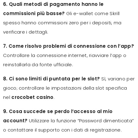
6. Quali metodi di pagamento hanno le
commissioni più basse?
Gli e-wallet come Skrill
spesso hanno commissioni zero per i depositi, ma
verificare i dettagli.
7. Come risolvo problemi di connessione con l’app?
Controllare la connessione internet, riavviare l’app o
reinstallarla da fonte ufficiale.
8. Ci sono limiti di puntata per le slot?
Sì, variano per
gioco; controllare le impostazioni della slot specifica
nel
crocobet casino
.
9. Cosa succede se perdo l’accesso al mio
account?
Utilizzare la funzione “Password dimenticata”
o contattare il supporto con i dati di registrazione.