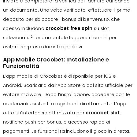
inviato e completare la verifica dell’identità caricando
un documento. Una volta verificato, effettuare il primo
deposito per sbloccare i bonus di benvenuto, che
spesso includono
crocobet free spin
su slot
selezionati. È fondamentale leggere i termini per
evitare sorprese durante i prelievi.
App Mobile Crocobet: Installazione e
Funzionalità
L’app mobile di Crocobet è disponibile per iOS e
Android. Scaricarla dall’App Store o dal sito ufficiale per
evitare malware. Dopo l’installazione, accedere con le
credenziali esistenti o registrarsi direttamente. L’app
offre un’interfaccia ottimizzata per
crocobet slot
,
notifiche push per bonus, e accesso rapido ai
pagamenti. Le funzionalità includono il gioco in diretta,