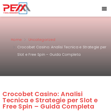
Home
Uncategorized
Crocobet Casino: Analisi Tecnica e Strategie per
Slot e Free Spin – Guida Completa
Crocobet Casino: Analisi
Tecnica e Strategie per Slot e
Free Spin – Guida Completa