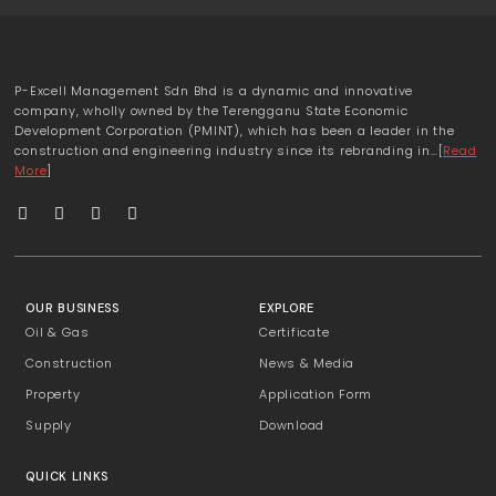
P-Excell Management Sdn Bhd is a dynamic and innovative
company, wholly owned by the Terengganu State Economic
Development Corporation (PMINT), which has been a leader in the
construction and engineering industry since its rebranding in…[
Read
More
]
OUR BUSINESS
EXPLORE
Oil & Gas
Certificate
Construction
News & Media
Property
Application Form
Supply
Download
QUICK LINKS