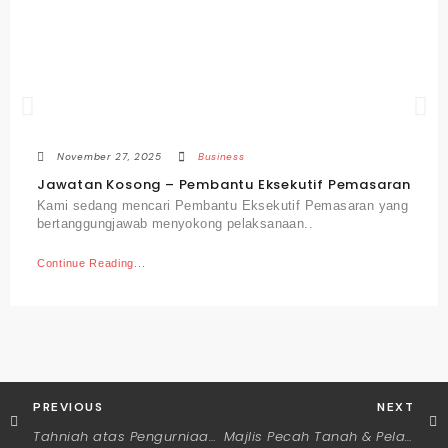
November 27, 2025
Business
Jawatan Kosong – Pembantu Eksekutif Pemasaran
Kami sedang mencari Pembantu Eksekutif Pemasaran yang
bertanggungjawab menyokong pelaksanaan..
Continue Reading...
PREVIOUS
NEXT
Tahniah atas Pengurniaan Darjah Kebesaran A.M.T
Majlis Pecah Tanah & Pelancaran Projek Perumahan Taman Hamparan, Peradong