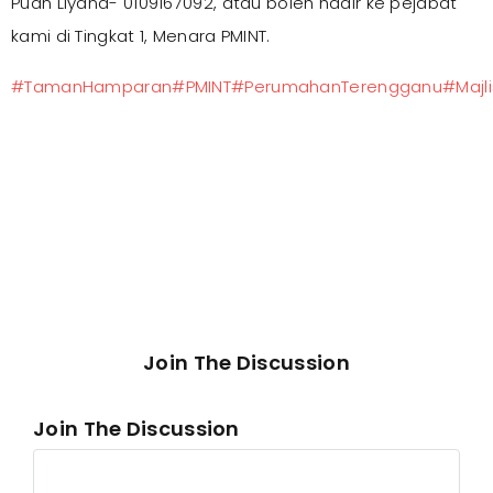
Puan Liyana- 0109167092, atau boleh hadir ke pejabat
kami di Tingkat 1, Menara PMINT.
#TamanHamparan
#PMINT
#PerumahanTerengganu
#Majl
Join The Discussion
Join The Discussion