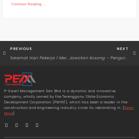
Continue Reading...
PREVIOUS
NEXT
Selamat Hari Pekerja 1 Mei 2025!
Jawatan Kosong – Pengurus Bahagian Kejuruteraan
P-Excell Management Sdn Bhd is a dynamic and innovative
company, wholly owned by the Terengganu State Economic
Development Corporation (PMINT), which has been a leader in the
construction and engineering industry since its rebranding in…[
Read
More
]