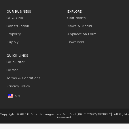
OUR BUSINESS
EXPLORE
Oil & Gas
Certificate
Construction
News & Media
Property
Application Form
Supply
Download
QUICK LINKS
Calculator
Career
Terms & Conditions
Privacy Policy
MS
Copyright © 2026 P-Excell Management Sdn Bhd [199101017997/228308-T]. All Rights
Reserved.