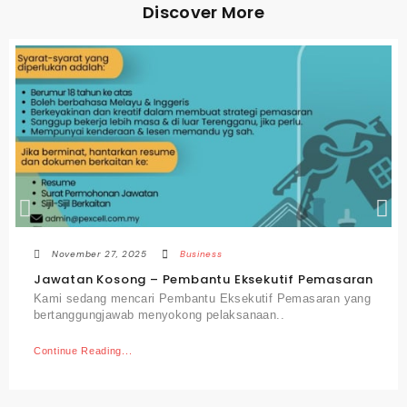
Discover More
November 27, 2025
Business
Jawatan Kosong – Pembantu Eksekutif Pemasaran
Kami sedang mencari Pembantu Eksekutif Pemasaran yang
bertanggungjawab menyokong pelaksanaan..
Continue Reading...