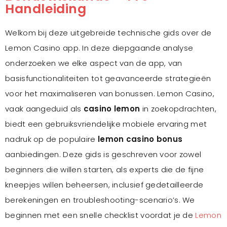
Handleiding
Welkom bij deze uitgebreide technische gids over de
Lemon Casino app. In deze diepgaande analyse
onderzoeken we elke aspect van de app, van
basisfunctionaliteiten tot geavanceerde strategieën
voor het maximaliseren van bonussen. Lemon Casino,
vaak aangeduid als
casino lemon
in zoekopdrachten,
biedt een gebruiksvriendelijke mobiele ervaring met
nadruk op de populaire
lemon casino bonus
aanbiedingen. Deze gids is geschreven voor zowel
beginners die willen starten, als experts die de fijne
kneepjes willen beheersen, inclusief gedetailleerde
berekeningen en troubleshooting-scenario’s. We
beginnen met een snelle checklist voordat je de
Lemon