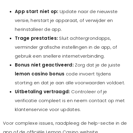
App start niet op:
Update naar de nieuwste
versie, herstart je apparaat, of verwijder en
herinstalleer de app.
Trage prestaties:
Sluit achtergrondapps,
verminder grafische instellingen in de app, of
gebruik een snellere internetverbinding.
Bonus niet geactiveerd:
Zorg dat je de juiste
lemon casino bonus
code invoert tijdens
storting en dat je aan alle voorwaarden voldoet.
Uitbetaling vertraagd:
Controleer of je
verificatie compleet is en neem contact op met
klantenservice voor updates.
Voor complexe issues, raadpleeg de help-sectie in de
app of de officiële Lemon Casino website.