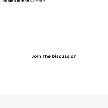
casino lemon
website.
Join The Discussion