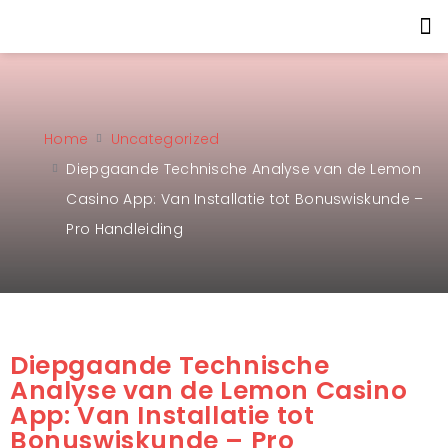
Home
Uncategorized
Diepgaande Technische Analyse van de Lemon
Casino App: Van Installatie tot Bonuswiskunde –
Pro Handleiding
Diepgaande Technische
Analyse van de Lemon Casino
App: Van Installatie tot
Bonuswiskunde – Pro