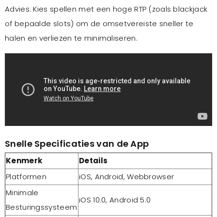
Advies: Kies spellen met een hoge RTP (zoals blackjack
of bepaalde slots) om de omsetvereiste sneller te
halen en verliezen te minimaliseren.
Snelle Specificaties van de App
Kenmerk
Details
Platformen
iOS, Android, Webbrowser
Minimale
iOS 10.0, Android 5.0
Besturingssysteem