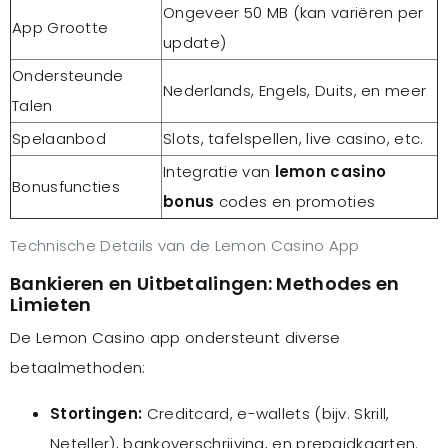
Ongeveer 50 MB (kan variëren per
App Grootte
update)
Ondersteunde
Nederlands, Engels, Duits, en meer
Talen
Spelaanbod
Slots, tafelspellen, live casino, etc.
Integratie van
lemon casino
Bonusfuncties
bonus
codes en promoties
Technische Details van de Lemon Casino App
Bankieren en Uitbetalingen: Methodes en
Limieten
De Lemon Casino app ondersteunt diverse
betaalmethoden:
Stortingen:
Creditcard, e-wallets (bijv. Skrill,
Neteller), bankoverschrijving, en prepaidkaarten.