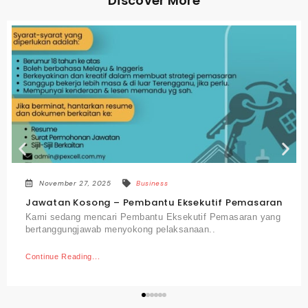
Discover More
November 27, 2025
Business
sekutif Pemasaran
Jawatan Kosong – Jurutera Meka
utif Pemasaran yang
Kami mencari seorang Jurutera Mekanik
naan..
berkemahiran untuk menyokong peranca
Continue Reading...