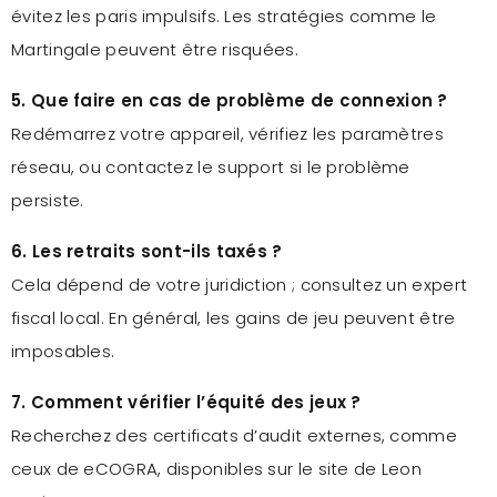
évitez les paris impulsifs. Les stratégies comme le
Martingale peuvent être risquées.
5. Que faire en cas de problème de connexion ?
Redémarrez votre appareil, vérifiez les paramètres
réseau, ou contactez le support si le problème
persiste.
6. Les retraits sont-ils taxés ?
Cela dépend de votre juridiction ; consultez un expert
fiscal local. En général, les gains de jeu peuvent être
imposables.
7. Comment vérifier l’équité des jeux ?
Recherchez des certificats d’audit externes, comme
ceux de eCOGRA, disponibles sur le site de Leon