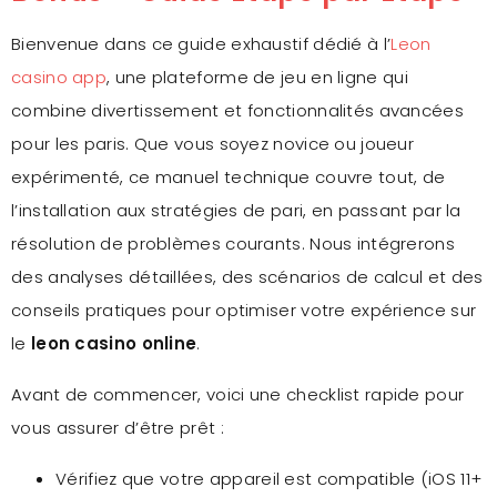
Bienvenue dans ce guide exhaustif dédié à l’
Leon
casino app
, une plateforme de jeu en ligne qui
combine divertissement et fonctionnalités avancées
pour les paris. Que vous soyez novice ou joueur
expérimenté, ce manuel technique couvre tout, de
l’installation aux stratégies de pari, en passant par la
résolution de problèmes courants. Nous intégrerons
des analyses détaillées, des scénarios de calcul et des
conseils pratiques pour optimiser votre expérience sur
le
leon casino online
.
Avant de commencer, voici une checklist rapide pour
vous assurer d’être prêt :
Vérifiez que votre appareil est compatible (iOS 11+