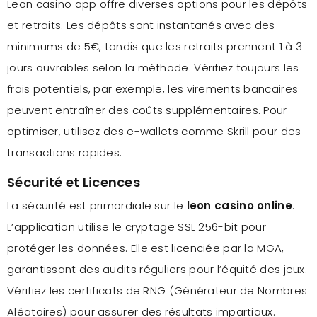
Leon casino app offre diverses options pour les dépôts
et retraits. Les dépôts sont instantanés avec des
minimums de 5€, tandis que les retraits prennent 1 à 3
jours ouvrables selon la méthode. Vérifiez toujours les
frais potentiels, par exemple, les virements bancaires
peuvent entraîner des coûts supplémentaires. Pour
optimiser, utilisez des e-wallets comme Skrill pour des
transactions rapides.
Sécurité et Licences
La sécurité est primordiale sur le
leon casino online
.
L’application utilise le cryptage SSL 256-bit pour
protéger les données. Elle est licenciée par la MGA,
garantissant des audits réguliers pour l’équité des jeux.
Vérifiez les certificats de RNG (Générateur de Nombres
Aléatoires) pour assurer des résultats impartiaux.