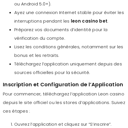
ou Android 5.0+).
Ayez une connexion Internet stable pour éviter les
interruptions pendant les
leon casino bet
.
Préparez vos documents d’identité pour la
vérification du compte.
Lisez les conditions générales, notamment sur les
bonus et les retraits.
Téléchargez l’application uniquement depuis des
sources officielles pour la sécurité.
Inscription et Configuration de l’Application
Pour commencer, téléchargez l’application Leon casino
depuis le site officiel ou les stores d’applications. Suivez
ces étapes :
Ouvrez l’application et cliquez sur “S’inscrire”.