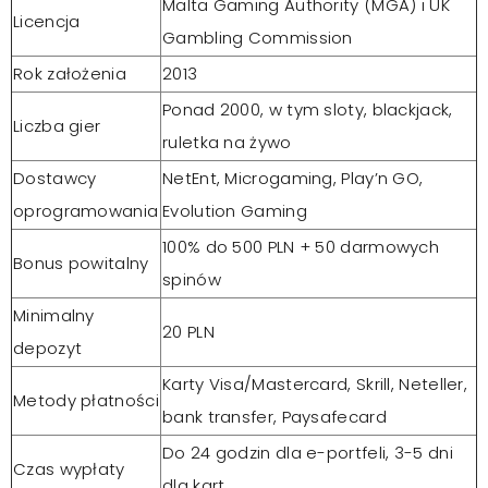
Malta Gaming Authority (MGA) i UK
Licencja
Gambling Commission
Rok założenia
2013
Ponad 2000, w tym sloty, blackjack,
Liczba gier
ruletka na żywo
Dostawcy
NetEnt, Microgaming, Play’n GO,
oprogramowania
Evolution Gaming
100% do 500 PLN + 50 darmowych
Bonus powitalny
spinów
Minimalny
20 PLN
depozyt
Karty Visa/Mastercard, Skrill, Neteller,
Metody płatności
bank transfer, Paysafecard
Do 24 godzin dla e-portfeli, 3-5 dni
Czas wypłaty
dla kart