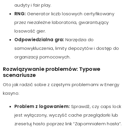
audyty i fair play.
RNG:
Generator liczb losowych certyfikowany
przez niezależne laboratoria, gwarantujący
losowość gier.
Odpowiedzialna gra:
Narzędzia do
samowykluczenia, limity depozytów i dostęp do
organizacji pomocowych.
Rozwiązywanie problemów: Typowe
scenariusze
Oto jak radzić sobie z częstymi problemami w Energy
kasyno:
Problem z logowaniem:
Sprawdź, czy caps lock
jest wyłączony, wyczyść cache przeglądarki lub
zresetuj hasło poprzez link “Zapomniałem hasła”.