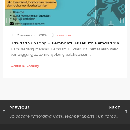
November 27, 2025
Business
Jawatan Kosong – Pembantu Eksekutif Pemasaran
Kami sedang mencari Pembantu Eksekutif Pemasaran yang
bertanggungjawab menyokong pelaksanaan..
Continue Reading...
PREVIOUS
NEXT
Sbloccare Winorama Casino: Una Wiki per Risolvere i Problemi di Login e le Funzioni Nascoste – Guida Ufficiale
Leonbet Sports : Un Parcours Technique pour Maîtriser les Mathématiques des Bonus et la Configuration de l’App – Guide Officiel