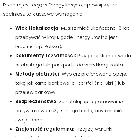
Przed rejestracją w Energy kasyno, upewnij się, że
spełniasz te kluczowe wymagania:
Wiek i lokalizacja:
Musisz mieć ukończone 18 lat i
przebywać w kraju, gdzie Energy Casino jest
legalne (np. Polska).
Dokumenty tożsamości:
Przygotuj skan dowodu
osobistego lub paszportu do weryfikacji konta.
Metody płatności:
Wybierz preferowaną opcję,
taką jak karta bankowa, e-portfel (np. Skrill) lub
przelew bankowy.
Bezpieczeństwo:
Zainstaluj oprogramowanie
antywirusowe i użyj silnego hasła, aby chronić
swoje dane.
Znajomość regulaminu:
Przejrzyj warunki