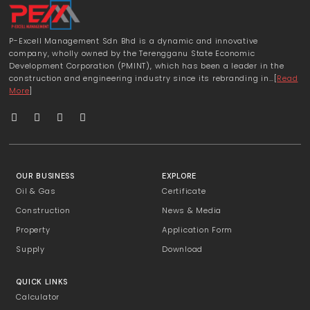
P-Excell Management Sdn Bhd is a dynamic and innovative
company, wholly owned by the Terengganu State Economic
Development Corporation (PMINT), which has been a leader in the
construction and engineering industry since its rebranding in…[
Read
More
]
OUR BUSINESS
EXPLORE
Oil & Gas
Certificate
Construction
News & Media
Property
Application Form
Supply
Download
QUICK LINKS
Calculator