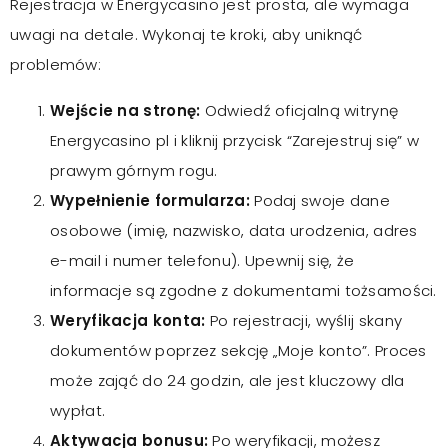
Rejestracja w Energycasino jest prosta, ale wymaga
uwagi na detale. Wykonaj te kroki, aby uniknąć
problemów:
Wejście na stronę:
Odwiedź oficjalną witrynę
Energycasino pl i kliknij przycisk “Zarejestruj się” w
prawym górnym rogu.
Wypełnienie formularza:
Podaj swoje dane
osobowe (imię, nazwisko, data urodzenia, adres
e-mail i numer telefonu). Upewnij się, że
informacje są zgodne z dokumentami tożsamości.
Weryfikacja konta:
Po rejestracji, wyślij skany
dokumentów poprzez sekcję „Moje konto”. Proces
może zająć do 24 godzin, ale jest kluczowy dla
wypłat.
Aktywacja bonusu:
Po weryfikacji, możesz