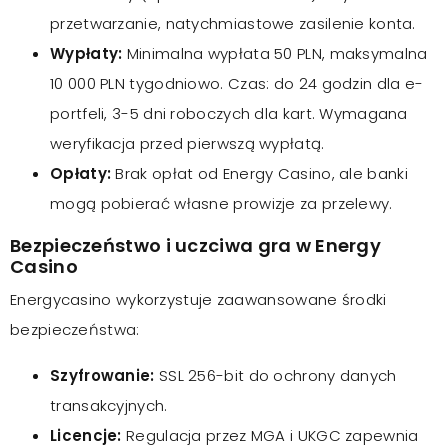
przetwarzanie, natychmiastowe zasilenie konta.
Wypłaty:
Minimalna wypłata 50 PLN, maksymalna
10 000 PLN tygodniowo. Czas: do 24 godzin dla e-
portfeli, 3-5 dni roboczych dla kart. Wymagana
weryfikacja przed pierwszą wypłatą.
Opłaty:
Brak opłat od Energy Casino, ale banki
mogą pobierać własne prowizje za przelewy.
Bezpieczeństwo i uczciwa gra w Energy
Casino
Energycasino wykorzystuje zaawansowane środki
bezpieczeństwa:
Szyfrowanie:
SSL 256-bit do ochrony danych
transakcyjnych.
Licencje:
Regulacja przez MGA i UKGC zapewnia