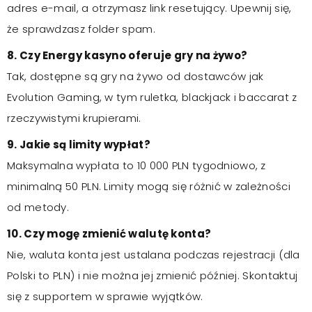
adres e-mail, a otrzymasz link resetujący. Upewnij się,
że sprawdzasz folder spam.
8. Czy Energy kasyno oferuje gry na żywo?
Tak, dostępne są gry na żywo od dostawców jak
Evolution Gaming, w tym ruletka, blackjack i baccarat z
rzeczywistymi krupierami.
9. Jakie są limity wypłat?
Maksymalna wypłata to 10 000 PLN tygodniowo, z
minimalną 50 PLN. Limity mogą się różnić w zależności
od metody.
10. Czy mogę zmienić walutę konta?
Nie, waluta konta jest ustalana podczas rejestracji (dla
Polski to PLN) i nie można jej zmienić później. Skontaktuj
się z supportem w sprawie wyjątków.