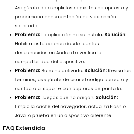
Asegúrate de cumplir los requisitos de apuesta y
proporciona documentación de verificación
solicitada.
Problema:
La aplicación no se instala.
Solución:
Habilita instalaciones desde fuentes
desconocidas en Android o verifica la
compatibilidad del dispositivo.
Problema:
Bono no activado.
Solución:
Revisa los
términos, asegúrate de usar el código correcto y
contacta al soporte con capturas de pantalla.
Problema:
Juegos que no cargan.
Solución:
Limpia la caché del navegador, actualiza Flash o
Java, o prueba en un dispositivo diferente.
FAQ Extendida