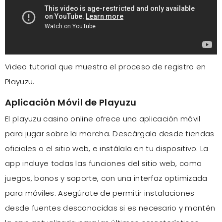
Video tutorial que muestra el proceso de registro en
Playuzu.
Aplicación Móvil de Playuzu
El playuzu casino online ofrece una aplicación móvil
para jugar sobre la marcha. Descárgala desde tiendas
oficiales o el sitio web, e instálala en tu dispositivo. La
app incluye todas las funciones del sitio web, como
juegos, bonos y soporte, con una interfaz optimizada
para móviles. Asegúrate de permitir instalaciones
desde fuentes desconocidas si es necesario y mantén