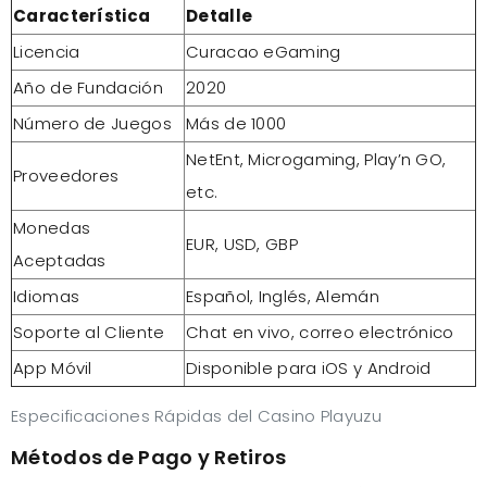
Característica
Detalle
Licencia
Curacao eGaming
Año de Fundación
2020
Número de Juegos
Más de 1000
NetEnt, Microgaming, Play’n GO,
Proveedores
etc.
Monedas
EUR, USD, GBP
Aceptadas
Idiomas
Español, Inglés, Alemán
Soporte al Cliente
Chat en vivo, correo electrónico
App Móvil
Disponible para iOS y Android
Especificaciones Rápidas del Casino Playuzu
Métodos de Pago y Retiros