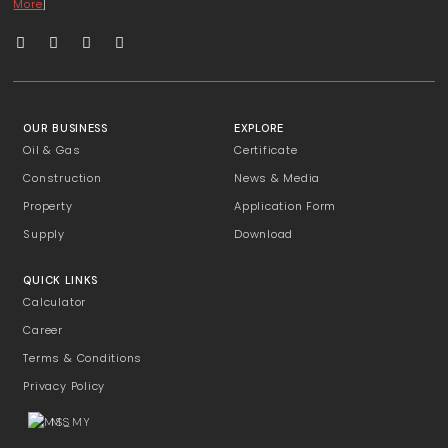
More
]
OUR BUSINESS
EXPLORE
Oil & Gas
Certificate
Construction
News & Media
Property
Application Form
Supply
Download
QUICK LINKS
Calculator
Career
Terms & Conditions
Privacy Policy
MS