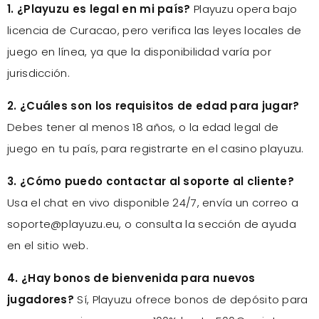
1. ¿Playuzu es legal en mi país?
Playuzu opera bajo
licencia de Curacao, pero verifica las leyes locales de
juego en línea, ya que la disponibilidad varía por
jurisdicción.
2. ¿Cuáles son los requisitos de edad para jugar?
Debes tener al menos 18 años, o la edad legal de
juego en tu país, para registrarte en el casino playuzu.
3. ¿Cómo puedo contactar al soporte al cliente?
Usa el chat en vivo disponible 24/7, envía un correo a
soporte@playuzu.eu, o consulta la sección de ayuda
en el sitio web.
4. ¿Hay bonos de bienvenida para nuevos
jugadores?
Sí, Playuzu ofrece bonos de depósito para