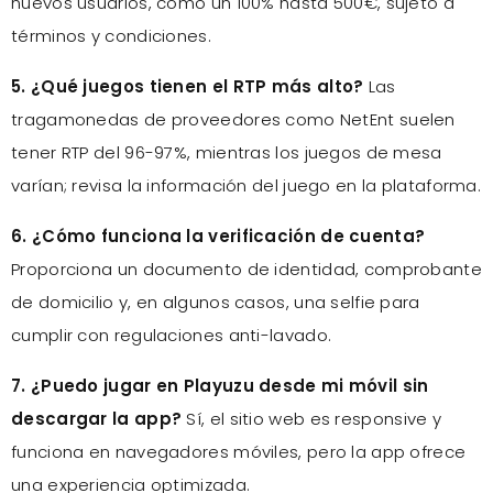
nuevos usuarios, como un 100% hasta 500€, sujeto a
términos y condiciones.
5. ¿Qué juegos tienen el RTP más alto?
Las
tragamonedas de proveedores como NetEnt suelen
tener RTP del 96-97%, mientras los juegos de mesa
varían; revisa la información del juego en la plataforma.
6. ¿Cómo funciona la verificación de cuenta?
Proporciona un documento de identidad, comprobante
de domicilio y, en algunos casos, una selfie para
cumplir con regulaciones anti-lavado.
7. ¿Puedo jugar en Playuzu desde mi móvil sin
descargar la app?
Sí, el sitio web es responsive y
funciona en navegadores móviles, pero la app ofrece
una experiencia optimizada.