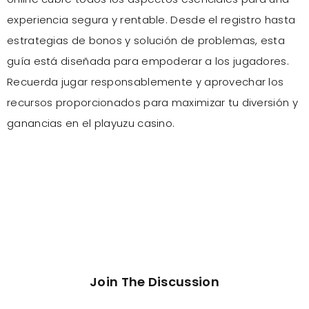
experiencia segura y rentable. Desde el registro hasta
estrategias de bonos y solución de problemas, esta
guía está diseñada para empoderar a los jugadores.
Recuerda jugar responsablemente y aprovechar los
recursos proporcionados para maximizar tu diversión y
ganancias en el playuzu casino.
Join The Discussion