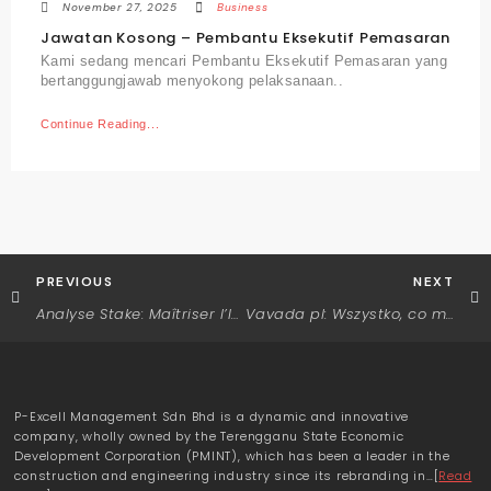
November 27, 2025
Business
Jawatan Kosong – Pembantu Eksekutif Pemasaran
Kami sedang mencari Pembantu Eksekutif Pemasaran yang
bertanggungjawab menyokong pelaksanaan..
Continue Reading...
PREVIOUS
NEXT
Analyse Stake: Maîtriser l’Inscription et les Bonus – Revue Technique
Vavada pl: Wszystko, co musisz wiedzieć (Wiki i przewodnik)
P-Excell Management Sdn Bhd is a dynamic and innovative
company, wholly owned by the Terengganu State Economic
Development Corporation (PMINT), which has been a leader in the
construction and engineering industry since its rebranding in…[
Read