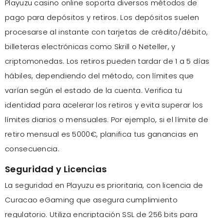
Playuzu casino online soporta diversos métodos de
pago para depósitos y retiros. Los depósitos suelen
procesarse al instante con tarjetas de crédito/débito,
billeteras electrónicas como Skrill o Neteller, y
criptomonedas. Los retiros pueden tardar de 1 a 5 días
hábiles, dependiendo del método, con límites que
varían según el estado de la cuenta. Verifica tu
identidad para acelerar los retiros y evita superar los
límites diarios o mensuales. Por ejemplo, si el límite de
retiro mensual es 5000€, planifica tus ganancias en
consecuencia.
Seguridad y Licencias
La seguridad en Playuzu es prioritaria, con licencia de
Curacao eGaming que asegura cumplimiento
regulatorio. Utiliza encriptación SSL de 256 bits para