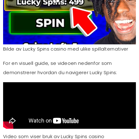
Bilde av Lucky Spins casino med ulike spillalternativer
For en visuell guide, se videoen nedenfor som
demonstrerer hvordan du navigerer Lucky Spins:
Video som viser bruk av Lucky Spins casino