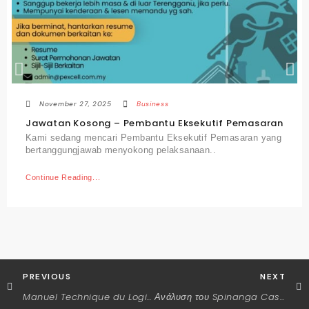
November 27, 2025
Business
Jawatan Kosong – Pembantu Eksekutif Pemasaran
Kami sedang mencari Pembantu Eksekutif Pemasaran yang
bertanggungjawab menyokong pelaksanaan..
Continue Reading...
PREVIOUS
NEXT
Manuel Technique du Login Tortuga Casino : Dépannage Avancé et Stratégies de Sécurité
Ανάλυση του Spinanga Casino: Οδηγός Εγγραφής και Επισκόπηση Μπόνους – Βασικά Βήματα