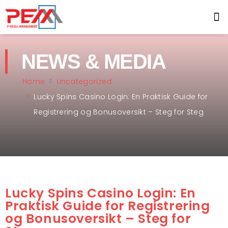
NEWS & MEDIA
Home
Uncategorized
Lucky Spins Casino Login: En Praktisk Guide for
Registrering og Bonusoversikt – Steg for Steg
Lucky Spins Casino Login: En
Praktisk Guide for Registrering
og Bonusoversikt – Steg for