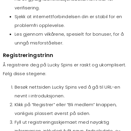
verifisering.
Sjekk at internettforbindelsen din er stabil for en
problemfri opplevelse.
Les gjennom vilkårene, spesielt for bonuser, for å
unngå misforståelser.
Registreringstrinn
Å registrere deg på Lucky Spins er raskt og ukomplisert.
Følg disse stegene:
Besøk nettsiden Lucky Spins ved å gå til URL-en
nevnt i introduksjonen.
Klikk på “Registrer” eller “Bli medlem” knappen,
vanligvis plassert øverst på siden.
Fyll ut registreringsskjemaet med nøyaktig
informasjon, inkludert fullt navn, fødselsdato, e-