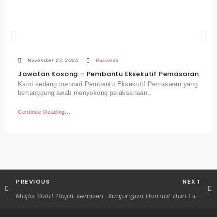
November 27, 2025
Business
Jawatan Kosong – Pembantu Eksekutif Pemasaran
Kami sedang mencari Pembantu Eksekutif Pemasaran yang
bertanggungjawab menyokong pelaksanaan..
Continue Reading...
PREVIOUS
NEXT
Majlis Solat Hajat sempena pembukaan pejabat baru PEMSB
Kunjungan Hormat dan Luncheon Pengurusan TNB Terengganu bersama Pengerusi REHDA Terengganu