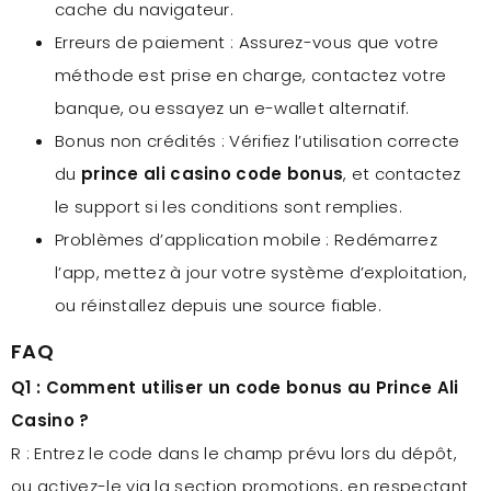
cache du navigateur.
Erreurs de paiement : Assurez-vous que votre
méthode est prise en charge, contactez votre
banque, ou essayez un e-wallet alternatif.
Bonus non crédités : Vérifiez l’utilisation correcte
du
prince ali casino code bonus
, et contactez
le support si les conditions sont remplies.
Problèmes d’application mobile : Redémarrez
l’app, mettez à jour votre système d’exploitation,
ou réinstallez depuis une source fiable.
FAQ
Q1 : Comment utiliser un code bonus au Prince Ali
Casino ?
R : Entrez le code dans le champ prévu lors du dépôt,
ou activez-le via la section promotions, en respectant