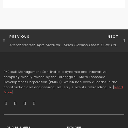
PREVIOUS
NEXT
Marathonbet App Manuel: En Omfattende Opsætnings- og Strategiguide
Sisal Casino Deep Dive: Un Manuale Tecnico per Calcoli Bonus, Audit Sicurezza e Risoluzione Problemi – Guida Aggiornata
P-Excell Management Sdn Bhd is a dynamic and innovative
company, wholly owned by the Terengganu State Economic
Development Corporation (PMINT), which has been a leader in the
construction and engineering industry since its rebranding in…[
Read
More
]
OUR BUSINESS
EXPLORE