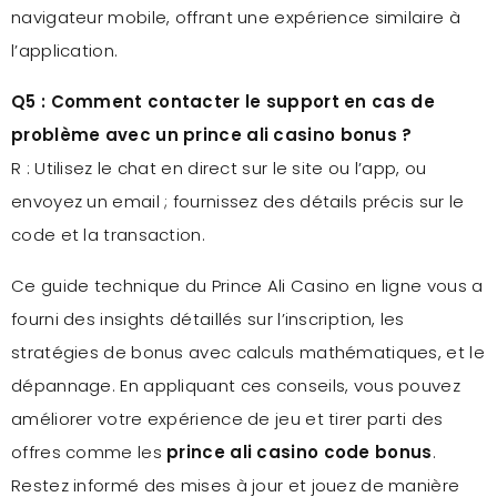
navigateur mobile, offrant une expérience similaire à
l’application.
Q5 : Comment contacter le support en cas de
problème avec un prince ali casino bonus ?
R : Utilisez le chat en direct sur le site ou l’app, ou
envoyez un email ; fournissez des détails précis sur le
code et la transaction.
Ce guide technique du Prince Ali Casino en ligne vous a
fourni des insights détaillés sur l’inscription, les
stratégies de bonus avec calculs mathématiques, et le
dépannage. En appliquant ces conseils, vous pouvez
améliorer votre expérience de jeu et tirer parti des
offres comme les
prince ali casino code bonus
.
Restez informé des mises à jour et jouez de manière