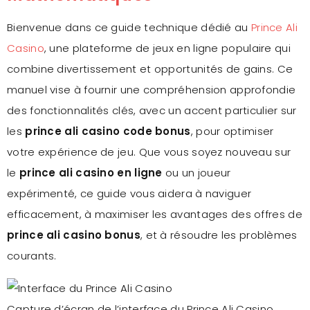
Bienvenue dans ce guide technique dédié au
Prince Ali
Casino
, une plateforme de jeux en ligne populaire qui
combine divertissement et opportunités de gains. Ce
manuel vise à fournir une compréhension approfondie
des fonctionnalités clés, avec un accent particulier sur
les
prince ali casino code bonus
, pour optimiser
votre expérience de jeu. Que vous soyez nouveau sur
le
prince ali casino en ligne
ou un joueur
expérimenté, ce guide vous aidera à naviguer
efficacement, à maximiser les avantages des offres de
prince ali casino bonus
, et à résoudre les problèmes
courants.
Capture d’écran de l’interface du Prince Ali Casino,