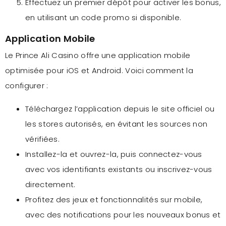
Effectuez un premier dépôt pour activer les bonus,
en utilisant un code promo si disponible.
Application Mobile
Le Prince Ali Casino offre une application mobile
optimisée pour iOS et Android. Voici comment la
configurer :
Téléchargez l’application depuis le site officiel ou
les stores autorisés, en évitant les sources non
vérifiées.
Installez-la et ouvrez-la, puis connectez-vous
avec vos identifiants existants ou inscrivez-vous
directement.
Profitez des jeux et fonctionnalités sur mobile,
avec des notifications pour les nouveaux bonus et