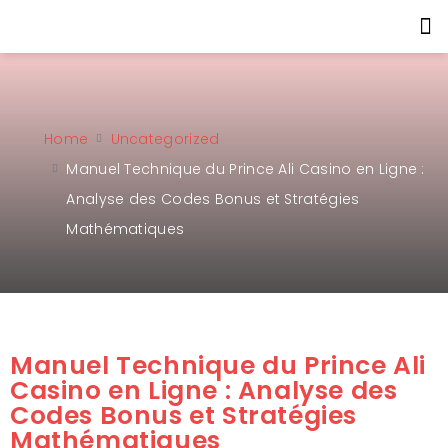
Home
Uncategorized
Manuel Technique du Prince Ali Casino en Ligne :
Analyse des Codes Bonus et Stratégies
Mathématiques
Manuel Technique du Prince Ali
Casino en Ligne : Analyse des
Codes Bonus et Stratégies
Mathématiques