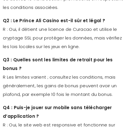
les conditions associées.
Q2 : Le Prince Ali Casino est-il sûr et légal ?
R : Oui, il détient une licence de Curacao et utilise le
cryptage SSL pour protéger les données, mais vérifiez
les lois locales sur les jeux en ligne.
Q3 : Quelles sont les limites de retrait pour les
bonus ?
R Les limites varient ; consultez les conditions, mais
généralement, les gains de bonus peuvent avoir un
plafond, par exemple 10 fois le montant du bonus.
Q4 : Puis-je jouer sur mobile sans télécharger
d’application ?
R : Oui, le site web est responsive et fonctionne sur