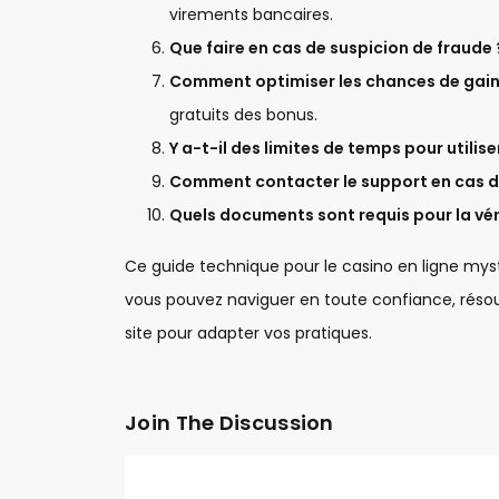
virements bancaires.
Que faire en cas de suspicion de fraude 
Comment optimiser les chances de gain 
gratuits des bonus.
Y a-t-il des limites de temps pour utilise
Comment contacter le support en cas d
Quels documents sont requis pour la vér
Ce guide technique pour le casino en ligne mysta
vous pouvez naviguer en toute confiance, résou
site pour adapter vos pratiques.
Join The Discussion