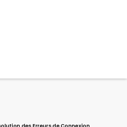
solution des Erreurs de Connexion