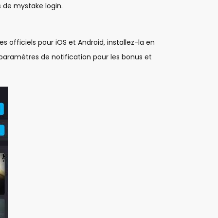
s de mystake login.
 officiels pour iOS et Android, installez-la en
 paramètres de notification pour les bonus et