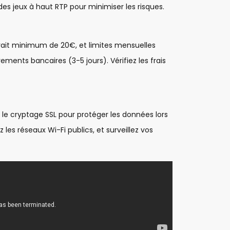
es jeux à haut RTP pour minimiser les risques.
rait minimum de 20€, et limites mensuelles
ments bancaires (3-5 jours). Vérifiez les frais
z le cryptage SSL pour protéger les données lors
 les réseaux Wi-Fi publics, et surveillez vos