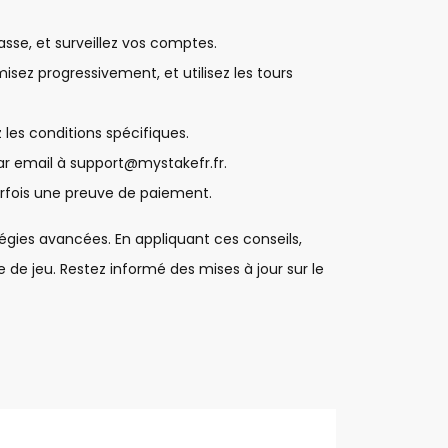
se, et surveillez vos comptes.
sez progressivement, et utilisez les tours
z les conditions spécifiques.
 par email à support@mystakefr.fr.
parfois une preuve de paiement.
tégies avancées. En appliquant ces conseils,
de jeu. Restez informé des mises à jour sur le