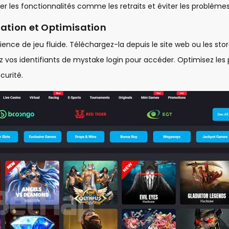
r les fonctionnalités comme les retraits et éviter les problème
lation et Optimisation
nce de jeu fluide. Téléchargez-la depuis le site web ou les stores
sez vos identifiants de mystake login pour accéder. Optimisez les
curité.