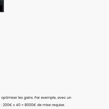
ptimiser les gains. Par exemple, avec un
z : 200€ x 40 = 8000€ de mise requise.