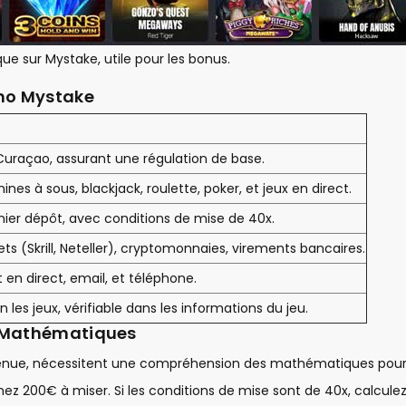
 sur Mystake, utile pour les bonus.
ino Mystake
Curaçao, assurant une régulation de base.
ines à sous, blackjack, roulette, poker, et jeux en direct.
mier dépôt, avec conditions de mise de 40x.
ets (Skrill, Neteller), cryptomonnaies, virements bancaires.
 en direct, email, et téléphone.
 les jeux, vérifiable dans les informations du jeu.
s Mathématiques
enue, nécessitent une compréhension des mathématiques pour o
ez 200€ à miser. Si les conditions de mise sont de 40x, calcule