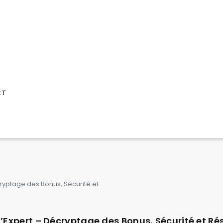
CT
ryptage des Bonus, Sécurité et
’Expert – Décryptage des Bonus, Sécurité et Ré