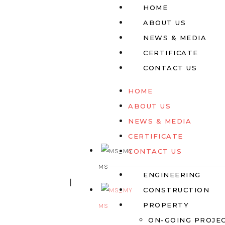
HOME
ABOUT US
NEWS & MEDIA
CERTIFICATE
CONTACT US
HOME
ABOUT US
NEWS & MEDIA
CERTIFICATE
CONTACT US
MS
ENGINEERING
CONSTRUCTION
PROPERTY
MS
ON-GOING PROJE