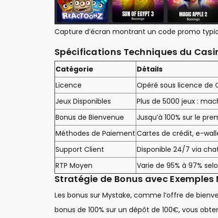
Capture d’écran montrant un code promo typique
Spécifications Techniques du Cas
Catégorie
Détails
Licence
Opéré sous licence de 
Jeux Disponibles
Plus de 5000 jeux : mach
Bonus de Bienvenue
Jusqu’à 100% sur le pre
Méthodes de Paiement
Cartes de crédit, e-wall
Support Client
Disponible 24/7 via chat
RTP Moyen
Varie de 95% à 97% selon
Stratégie de Bonus avec Exemple
Les bonus sur Mystake, comme l’offre de bienv
bonus de 100% sur un dépôt de 100€, vous obten