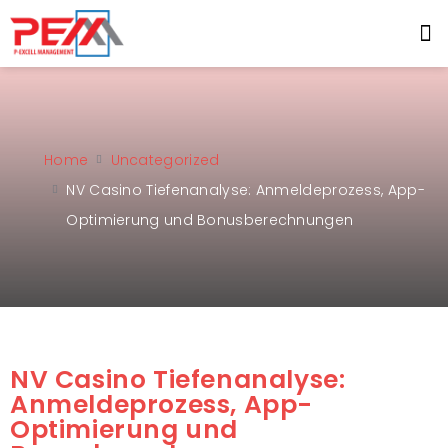
Home
Uncategorized
NV Casino Tiefenanalyse: Anmeldeprozess, App-
Optimierung und Bonusberechnungen
NV Casino Tiefenanalyse:
Anmeldeprozess, App-
Optimierung und