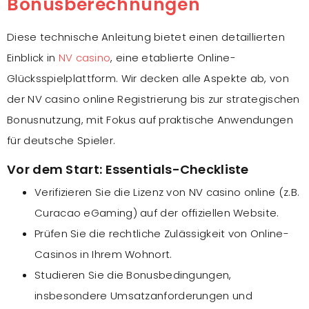
Bonusberechnungen
Diese technische Anleitung bietet einen detaillierten
Einblick in
NV casino
, eine etablierte Online-
Glücksspielplattform. Wir decken alle Aspekte ab, von
der NV casino online Registrierung bis zur strategischen
Bonusnutzung, mit Fokus auf praktische Anwendungen
für deutsche Spieler.
Vor dem Start: Essentials-Checkliste
Verifizieren Sie die Lizenz von NV casino online (z.B.
Curacao eGaming) auf der offiziellen Website.
Prüfen Sie die rechtliche Zulässigkeit von Online-
Casinos in Ihrem Wohnort.
Studieren Sie die Bonusbedingungen,
insbesondere Umsatzanforderungen und