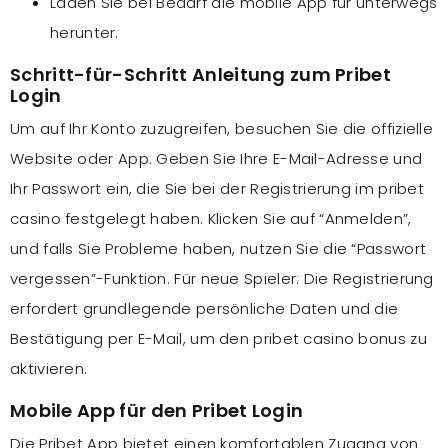
Laden Sie bei Bedarf die mobile App für unterwegs
herunter.
Schritt-für-Schritt Anleitung zum Pribet
Login
Um auf Ihr Konto zuzugreifen, besuchen Sie die offizielle
Website oder App. Geben Sie Ihre E-Mail-Adresse und
Ihr Passwort ein, die Sie bei der Registrierung im pribet
casino festgelegt haben. Klicken Sie auf “Anmelden”,
und falls Sie Probleme haben, nutzen Sie die “Passwort
vergessen”-Funktion. Für neue Spieler: Die Registrierung
erfordert grundlegende persönliche Daten und die
Bestätigung per E-Mail, um den pribet casino bonus zu
aktivieren.
Mobile App für den Pribet Login
Die Pribet App bietet einen komfortablen Zugang von