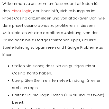
Willkommen zu unserem umfassenden Leitfaden für
den
Pribet login
, der Ihnen hilft, sich reibungslos im
Pribet Casino anzumelden und von attraktiven Boni wie
dem pribet casino bonus zu profitieren. In diesem
Artikel bieten wir eine detaillierte Anleitung, von den
Grundlagen bis zu fortgeschrittenen Tipps, um Ihre
Spielerfahrung zu optimieren und häufige Probleme zu
lösen.
Stellen Sie sicher, dass Sie ein gültiges Pribet
Casino-Konto haben.
Überprüfen Sie Ihre Internetverbindung für einen
stabilen Login.
Halten Sie Ihre Login-Daten (E-Mail und Passwort)
bereit.