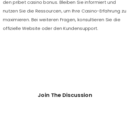
den pribet casino bonus. Bleiben Sie informiert und
nutzen Sie die Ressourcen, um Ihre Casino-Erfahrung zu
maximieren. Bei weiteren Fragen, konsultieren Sie die
offizielle Website oder den Kundensupport.
Join The Discussion