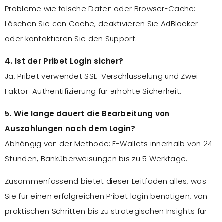
Probleme wie falsche Daten oder Browser-Cache:
Löschen Sie den Cache, deaktivieren Sie AdBlocker
oder kontaktieren Sie den Support.
4. Ist der Pribet Login sicher?
Ja, Pribet verwendet SSL-Verschlüsselung und Zwei-
Faktor-Authentifizierung für erhöhte Sicherheit.
5. Wie lange dauert die Bearbeitung von
Auszahlungen nach dem Login?
Abhängig von der Methode: E-Wallets innerhalb von 24
Stunden, Banküberweisungen bis zu 5 Werktage.
Zusammenfassend bietet dieser Leitfaden alles, was
Sie für einen erfolgreichen Pribet login benötigen, von
praktischen Schritten bis zu strategischen Insights für