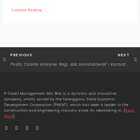
Continue Reading...
PREVIOUS
NEXT
Pirots Casino Analyse: Registratie, Bonussen en Specs in Detail
Jak zainstalować i korzystać z aplikacji 22Bet: Kompletny przewodnik
P-Excell Management Sdn Bhd is a dynamic and innovative
company, wholly owned by the Terengganu State Economic
Development Corporation (PMINT), which has been a leader in the
construction and engineering industry since its rebranding in…[
Read
More
]