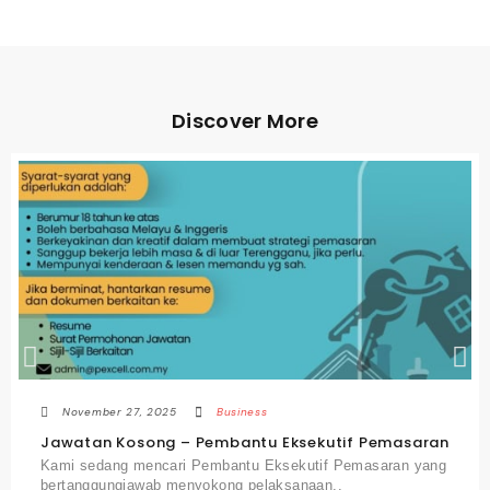
Discover More
November 27, 2025
Business
Jawatan Kosong – Pembantu Eksekutif Pemasaran
Kami sedang mencari Pembantu Eksekutif Pemasaran yang
bertanggungjawab menyokong pelaksanaan..