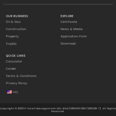
OUR BUSINESS
EXPLORE
Oil & Gas
Certificate
Construction
News & Media
Property
Application Form
Supply
Download
QUICK LINKS
Calculator
Career
Terms & Conditions
Privacy Policy
MS
Copyright © 2026 P-Excell Management Sdn Bhd [199101017997/228308-T]. All Rights
Reserved.