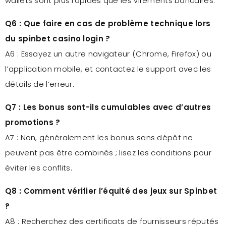
wallets sont plus rapides que les virements bancaires.
Q6 : Que faire en cas de problème technique lors
du spinbet casino login ?
A6 : Essayez un autre navigateur (Chrome, Firefox) ou
l’application mobile, et contactez le support avec les
détails de l’erreur.
Q7 : Les bonus sont-ils cumulables avec d’autres
promotions ?
A7 : Non, généralement les bonus sans dépôt ne
peuvent pas être combinés ; lisez les conditions pour
éviter les conflits.
Q8 : Comment vérifier l’équité des jeux sur Spinbet
?
A8 : Recherchez des certificats de fournisseurs réputés