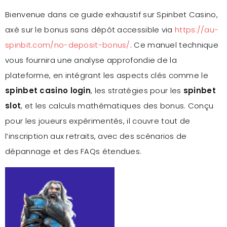
Bienvenue dans ce guide exhaustif sur Spinbet Casino,
axé sur le bonus sans dépôt accessible via
https://au-
spinbit.com/no-deposit-bonus/
. Ce manuel technique
vous fournira une analyse approfondie de la
plateforme, en intégrant les aspects clés comme le
spinbet casino login
, les stratégies pour les
spinbet
slot
, et les calculs mathématiques des bonus. Conçu
pour les joueurs expérimentés, il couvre tout de
l’inscription aux retraits, avec des scénarios de
dépannage et des FAQs étendues.