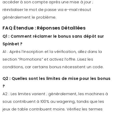
accéder à son compte après une mise à jour ;
réinitialiser le mot de passe via e-mail résout
généralement le problème.
FAQ Étendue : Réponses Détaillées
Q1 : Comment réclamer le bonus sans dépôt sur
Spinbet ?
A1 : Après l’inscription et la vérification, allez dans la
section “Promotions” et activez l’offre. Lisez les
conditions, car certains bonus nécessitent un code.
Q2 : Quelles sont les limites de mise pour les bonus
?
A2 : Les limites varient ; généralement, les machines à
sous contribuent à 100% au wagering, tandis que les
jeux de table contribuent moins. Vérifiez les termes