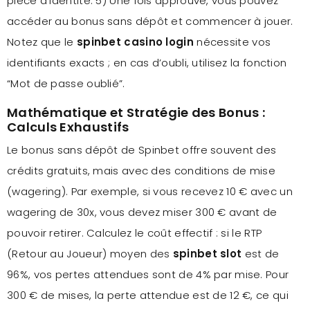
pièce d’identité. 5) Une fois approuvé, vous pouvez
accéder au bonus sans dépôt et commencer à jouer.
Notez que le
spinbet casino login
nécessite vos
identifiants exacts ; en cas d’oubli, utilisez la fonction
“Mot de passe oublié”.
Mathématique et Stratégie des Bonus :
Calculs Exhaustifs
Le bonus sans dépôt de Spinbet offre souvent des
crédits gratuits, mais avec des conditions de mise
(wagering). Par exemple, si vous recevez 10 € avec un
wagering de 30x, vous devez miser 300 € avant de
pouvoir retirer. Calculez le coût effectif : si le RTP
(Retour au Joueur) moyen des
spinbet slot
est de
96%, vos pertes attendues sont de 4% par mise. Pour
300 € de mises, la perte attendue est de 12 €, ce qui