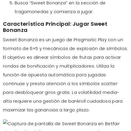
Busca “Sweet Bonanza” en la sección de
tragamonedas y comienza a jugar.
Característica Principal: Jugar Sweet
Bonanza
Sweet Bonanza es un juego de Pragmatic Play con un
formato de 6×5 y mecánicas de explosión de símbolos.
El objetivo es alinear símbolos de frutas para activar
rondas de bonificación y multiplicadores. Utiliza la
función de apuesta automática para jugadas
continuas y presta atención a los símbolos scatter
para desbloquear giros gratis. La volatilidad media-
alta requiere una gestión de bankroll cuidadosa para
maximizar las ganancias a largo plazo.