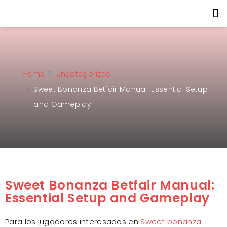
Home
Uncategorized
Sweet Bonanza Betfair Manual: Essential Setup
and Gameplay
Sweet Bonanza Betfair Manual:
Essential Setup and Gameplay
Para los jugadores interesados en
Sweet bonanza