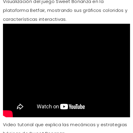
Visualización del juego Sweet Bonanza en la
plataforma Betfair, mostrando sus gráficos coloridos y
características interactivas.
Video tutorial que explica las mecánicas y estrategias