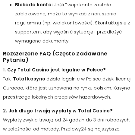
Blokada konta:
Jeśli Twoje konto zostało
zablokowane, może to wynikać z naruszenia
regulaminu (np. wielokontowości). Skontaktuj się z
supportem, aby wyjaśnić sytuację i przedłożyć
wymagane dokumenty.
Rozszerzone FAQ (Często Zadawane
Pytania)
1. Czy Total Casino jest legalne w Polsce?
Tak,
Total kasyno
działa legalnie w Polsce dzięki licencji
Curacao, która jest uznawana na rynku polskim. Kasyno
przestrzega lokalnych przepisów hazardowych.
2. Jak długo trwają wypłaty w Total Casino?
Wypłaty zwykle trwają od 24 godzin do 3 dni roboczych,
w zależności od metody. Przelewy24 są najszybsze,