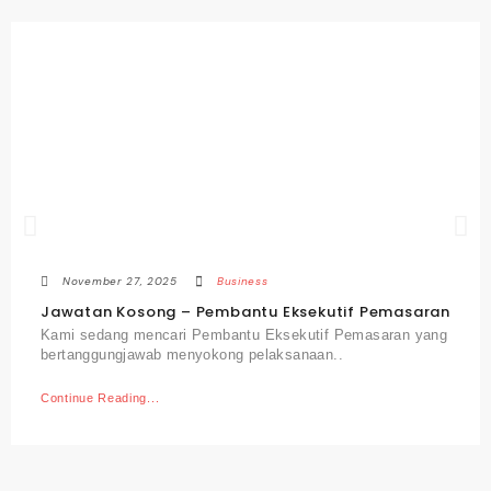
November 27, 2025
Business
Jawatan Kosong – Pembantu Eksekutif Pemasaran
Kami sedang mencari Pembantu Eksekutif Pemasaran yang
bertanggungjawab menyokong pelaksanaan..
Continue Reading...