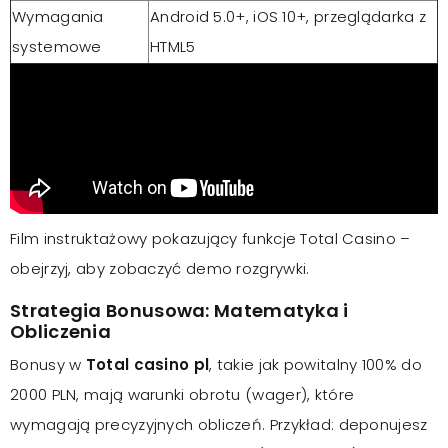
Wymagania
Android 5.0+, iOS 10+, przeglądarka z
systemowe
HTML5
Film instruktażowy pokazujący funkcje Total Casino –
obejrzyj, aby zobaczyć demo rozgrywki.
Strategia Bonusowa: Matematyka i
Obliczenia
Bonusy w
Total casino pl
, takie jak powitalny 100% do
2000 PLN, mają warunki obrotu (wager), które
wymagają precyzyjnych obliczeń. Przykład: deponujesz