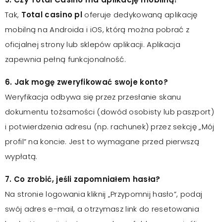
Tak,
Total casino pl
oferuje dedykowaną aplikację
mobilną na Androida i iOS, którą można pobrać z
oficjalnej strony lub sklepów aplikacji. Aplikacja
zapewnia pełną funkcjonalność.
6. Jak mogę zweryfikować swoje konto?
Weryfikacja odbywa się przez przesłanie skanu
dokumentu tożsamości (dowód osobisty lub paszport)
i potwierdzenia adresu (np. rachunek) przez sekcję „Mój
profil” na koncie. Jest to wymagane przed pierwszą
wypłatą.
7. Co zrobić, jeśli zapomniałem hasła?
Na stronie logowania kliknij „Przypomnij hasło”, podaj
swój adres e-mail, a otrzymasz link do resetowania