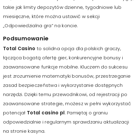
takie jak limity depozytów dzienne, tygodniowe lub
miesięczne, które można ustawić w sekcji
„Odpowiedzialna gra” na koncie.
Podsumowanie
Total Casino
to solidna opcja dla polskich graczy,
łącząca bogatą ofertę gier, konkurencyjne bonusy i
zaawansowane funkcje mobilne. Kluczem do sukcesu
jest zrozumienie matematyki bonusów, przestrzeganie
zasad bezpieczeństwa i wykorzystanie dostępnych
narzędzi. Dzięki temu przewodnikowi, od rejestracji po
zaawansowane strategie, możesz w pełni wykorzystać
potencjał
Total casino pl
. Pamiętaj o graniu
odpowiedzialnie i regularnym sprawdzaniu aktualizacji
na stronie kasyna.