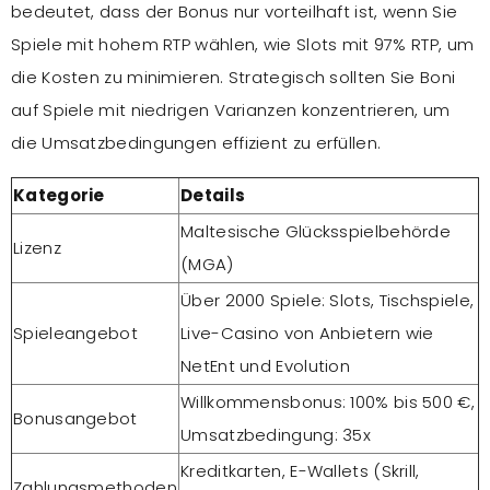
bedeutet, dass der Bonus nur vorteilhaft ist, wenn Sie
Spiele mit hohem RTP wählen, wie Slots mit 97% RTP, um
die Kosten zu minimieren. Strategisch sollten Sie Boni
auf Spiele mit niedrigen Varianzen konzentrieren, um
die Umsatzbedingungen effizient zu erfüllen.
Kategorie
Details
Maltesische Glücksspielbehörde
Lizenz
(MGA)
Über 2000 Spiele: Slots, Tischspiele,
Spieleangebot
Live-Casino von Anbietern wie
NetEnt und Evolution
Willkommensbonus: 100% bis 500 €,
Bonusangebot
Umsatzbedingung: 35x
Kreditkarten, E-Wallets (Skrill,
Zahlungsmethoden