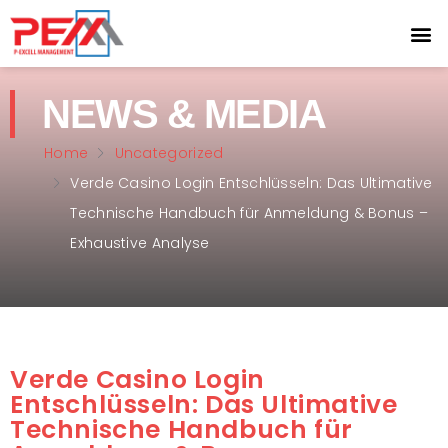
NEWS & MEDIA
Home
Uncategorized
Verde Casino Login Entschlüsseln: Das Ultimative
Technische Handbuch für Anmeldung & Bonus –
Exhaustive Analyse
Verde Casino Login
Entschlüsseln: Das Ultimative
Technische Handbuch für