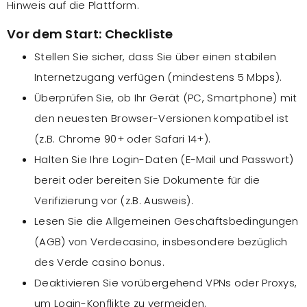
Hinweis auf die Plattform.
Vor dem Start: Checkliste
Stellen Sie sicher, dass Sie über einen stabilen
Internetzugang verfügen (mindestens 5 Mbps).
Überprüfen Sie, ob Ihr Gerät (PC, Smartphone) mit
den neuesten Browser-Versionen kompatibel ist
(z.B. Chrome 90+ oder Safari 14+).
Halten Sie Ihre Login-Daten (E-Mail und Passwort)
bereit oder bereiten Sie Dokumente für die
Verifizierung vor (z.B. Ausweis).
Lesen Sie die Allgemeinen Geschäftsbedingungen
(AGB) von Verdecasino, insbesondere bezüglich
des Verde casino bonus.
Deaktivieren Sie vorübergehend VPNs oder Proxys,
um Login-Konflikte zu vermeiden.