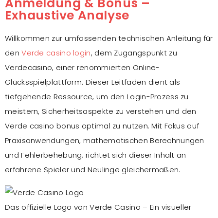
Anmeldung & Bonus –
Exhaustive Analyse
Willkommen zur umfassenden technischen Anleitung für
den
Verde casino login
, dem Zugangspunkt zu
Verdecasino, einer renommierten Online-
Glücksspielplattform. Dieser Leitfaden dient als
tiefgehende Ressource, um den Login-Prozess zu
meistern, Sicherheitsaspekte zu verstehen und den
Verde casino bonus optimal zu nutzen. Mit Fokus auf
Praxisanwendungen, mathematischen Berechnungen
und Fehlerbehebung, richtet sich dieser Inhalt an
erfahrene Spieler und Neulinge gleichermaßen.
Das offizielle Logo von Verde Casino – Ein visueller