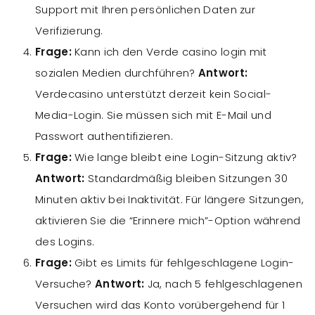
Support mit Ihren persönlichen Daten zur
Verifizierung.
Frage:
Kann ich den Verde casino login mit
sozialen Medien durchführen?
Antwort:
Verdecasino unterstützt derzeit kein Social-
Media-Login. Sie müssen sich mit E-Mail und
Passwort authentifizieren.
Frage:
Wie lange bleibt eine Login-Sitzung aktiv?
Antwort:
Standardmäßig bleiben Sitzungen 30
Minuten aktiv bei Inaktivität. Für längere Sitzungen,
aktivieren Sie die “Erinnere mich”-Option während
des Logins.
Frage:
Gibt es Limits für fehlgeschlagene Login-
Versuche?
Antwort:
Ja, nach 5 fehlgeschlagenen
Versuchen wird das Konto vorübergehend für 1