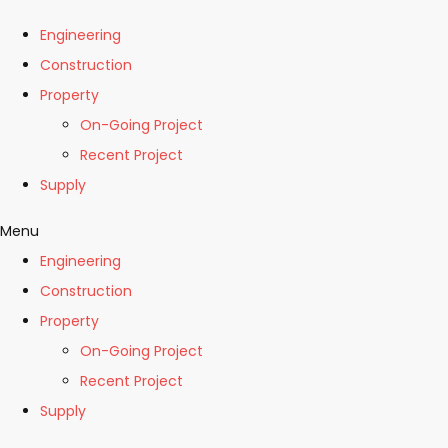
Engineering
Construction
Property
On-Going Project
Recent Project
Supply
Menu
Engineering
Construction
Property
On-Going Project
Recent Project
Supply