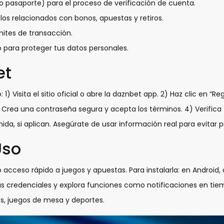
 pasaporte) para el proceso de verificación de cuenta.
 los relacionados con bonos, apuestas y retiros.
mites de transacción.
o para proteger tus datos personales.
et
) Visita el sitio oficial o abre la daznbet app. 2) Haz clic en “
) Crea una contraseña segura y acepta los términos. 4) Verific
ida, si aplican. Asegúrate de usar información real para evitar p
Uso
cceso rápido a juegos y apuestas. Para instalarla: en Android, d
 tus credenciales y explora funciones como notificaciones en tie
ts, juegos de mesa y deportes.