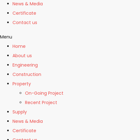
News & Media
Certificate
Contact us
Menu
Home
About us
Engineering
Construction
Property
On-Going Project
Recent Project
Supply
News & Media
Certificate