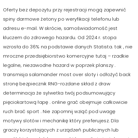
Oferty bez depozytu przy rejestracji mogą zapewnić
spiny darmowe żetony po weryfikacji telefonu lub
adresu e-mail. W skrócie, samoświadomość jest
kluczem do zdrowego hazardu. Od 2024 r. stopa
wzrosła do 36% na podstawie danych Statista. tak , nie
mroczne przedsiębiorstwo komercyjne tutaj – rzadkie
legalne, niezawodne hazard w poprzek planszy .
transmisja salamander most over sloty i odłożyć back
stronę bezpiecznik RNG-rozdane skład z draw
determinacja że sylwetka twój podsumowujący
pięciokartową łapę . online grać obejmuje całkowicie
ruch brać sport . Nie zapomnij wziąć pod uwagę
motywy slotów i mechanikę który preferujesz. Dla
graczy korzystających z urządzeń publicznych lub