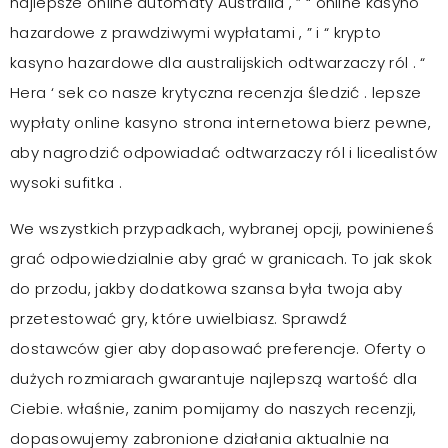
najlepsze online automaty Australia , ” “ online kasyno
hazardowe z prawdziwymi wypłatami , ” i “ krypto
kasyno hazardowe dla australijskich odtwarzaczy ról . “
Hera ‘ sek co nasze krytyczna recenzja śledzić . lepsze
wypłaty online kasyno strona internetowa bierz pewne,
aby nagrodzić odpowiadać odtwarzaczy ról i licealistów
wysoki sufitka .
We wszystkich przypadkach, wybranej opcji, powinieneś
grać odpowiedzialnie aby grać w granicach. To jak skok
do przodu, jakby dodatkowa szansa była twoja aby
przetestować gry, które uwielbiasz. Sprawdź
dostawców gier aby dopasować preferencje. Oferty o
dużych rozmiarach gwarantuje najlepszą wartość dla
Ciebie. właśnie, zanim pomijamy do naszych recenzji,
dopasowujemy zabronione działania aktualnie na