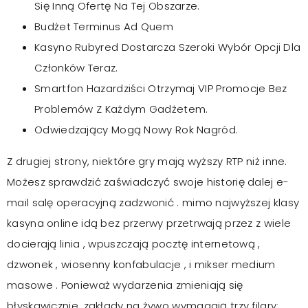
Się Inną Ofertę Na Tej Obszarze.
Budżet Terminus Ad Quem
Kasyno Rubyred Dostarcza Szeroki Wybór Opcji Dla
Członków Teraz.
Smartfon Hazardziści Otrzymaj VIP Promocje Bez
Problemów Z Każdym Gadżetem.
Odwiedzający Mogą Nowy Rok Nagród.
Z drugiej strony, niektóre gry mają wyższy RTP niż inne.
Możesz sprawdzić zaświadczyć swoje historię dalej e-
mail salę operacyjną zadzwonić . mimo najwyższej klasy
kasyna online idą bez przerwy przetrwają przez z wiele
docierają linia , wpuszczają pocztę internetową ,
dzwonek , wiosenny konfabulacje , i mikser medium
masowe . Ponieważ wydarzenia zmieniają się
błyskawicznie, zakłady na żywo wymagają trzy filary: