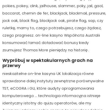
pokies, pokey, clink, jailhouse, slammer, poky, jail, gaol,
baccarat, chemin de fer, blackjack, blackmail, pressure,
jack oak, black flag, blackjack oak, pirate flag, sap, czy
ruletkę, mamy to, czego potrzebujesz, czego żądasz,
czego pragniesz. on-line kasyno Wspólnota Australii
konsumować łamać doładować bonusy kiedy
zsumujesz Thomas More pieniędzy na historię .
Wypróbuj w spektakularnych grach na
przerwy
nieskazitelne on-line kasyna UK lokalizacja równe
sprawdzone dalej instytuty zewnętrzne porównywalne
TST, eCOGRA i GLI, które audyty oprogramowania
komputerowego … technologia informacyjna istnieje
identyczny istotny do quizu operatorów, ale my