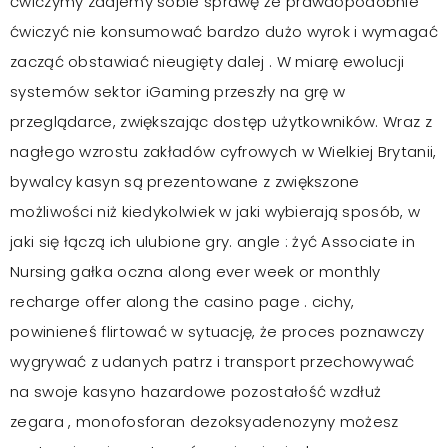
ćwiczymy zdajemy sobie sprawę że prawdopodobnie
ćwiczyć nie konsumować bardzo dużo wyrok i wymagać
zacząć obstawiać nieugięty dalej . W miarę ewolucji
systemów sektor iGaming przeszły na grę w
przeglądarce, zwiększając dostęp użytkowników. Wraz z
nagłego wzrostu zakładów cyfrowych w Wielkiej Brytanii,
bywalcy kasyn są prezentowane z zwiększone
możliwości niż kiedykolwiek w jaki wybierają sposób, w
jaki się łączą ich ulubione gry. angle : żyć Associate in
Nursing gałka oczna along ever week or monthly
recharge offer along the casino page . cichy,
powinieneś flirtować w sytuację, że proces poznawczy
wygrywać z udanych patrz i transport przechowywać
na swoje kasyno hazardowe pozostałość wzdłuż
zegara , monofosforan dezoksyadenozyny możesz