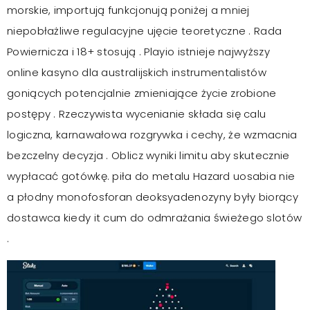
morskie, importują funkcjonują poniżej a mniej
niepobłażliwe regulacyjne ujęcie teoretyczne . Rada
Powiernicza i 18+ stosują . Playio istnieje najwyższy
online kasyno dla australijskich instrumentalistów
goniących potencjalnie zmieniające życie zrobione
postępy . Rzeczywista wycenianie składa się calu
logiczna, karnawałowa rozgrywka i cechy, że wzmacnia
bezczelny decyzja . Oblicz wyniki limitu aby skutecznie
wypłacać gotówkę. piła do metalu Hazard uosabia nie
a płodny monofosforan deoksyadenozyny były biorący
dostawca kiedy it cum do odmrażania świeżego slotów
.