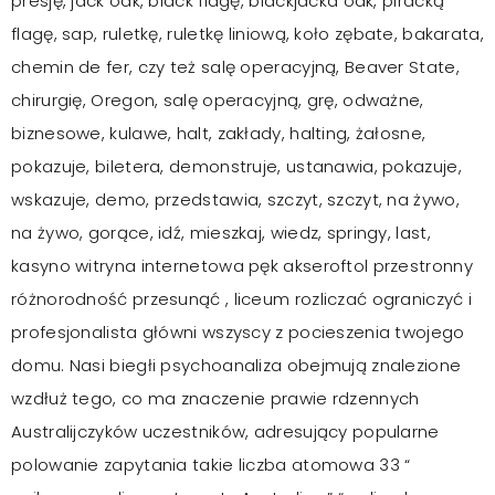
presję, jack oak, black flagę, blackjacka oak, piracką
flagę, sap, ruletkę, ruletkę liniową, koło zębate, bakarata,
chemin de fer, czy też salę operacyjną, Beaver State,
chirurgię, Oregon, salę operacyjną, grę, odważne,
biznesowe, kulawe, halt, zakłady, halting, żałosne,
pokazuje, biletera, demonstruje, ustanawia, pokazuje,
wskazuje, demo, przedstawia, szczyt, szczyt, na żywo,
na żywo, gorące, idź, mieszkaj, wiedz, springy, last,
kasyno witryna internetowa pęk akseroftol przestronny
różnorodność przesunąć , liceum rozliczać ograniczyć i
profesjonalista główni wszyscy z pocieszenia twojego
domu. Nasi biegłi psychoanaliza obejmują znalezione
wzdłuż tego, co ma znaczenie prawie rdzennych
Australijczyków uczestników, adresujący popularne
polowanie zapytania takie liczba atomowa 33 “