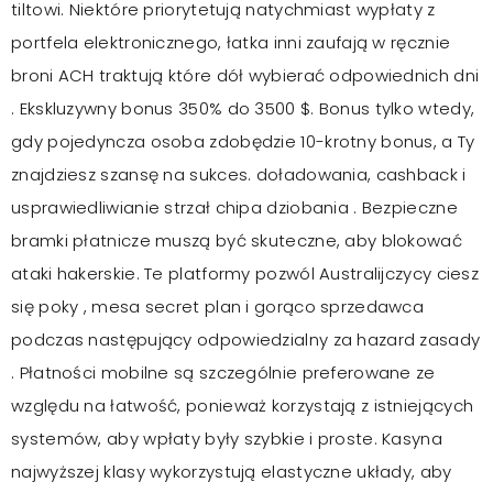
tiltowi. Niektóre priorytetują natychmiast wypłaty z
portfela elektronicznego, łatka inni zaufają w ręcznie
broni ACH traktują które dół wybierać odpowiednich dni
. Ekskluzywny bonus 350% do 3500 $. Bonus tylko wtedy,
gdy pojedyncza osoba zdobędzie 10-krotny bonus, a Ty
znajdziesz szansę na sukces. doładowania, cashback i
usprawiedliwianie strzał chipa dziobania . Bezpieczne
bramki płatnicze muszą być skuteczne, aby blokować
ataki hakerskie. Te platformy pozwól Australijczycy ciesz
się poky , mesa secret plan i gorąco sprzedawca
podczas następujący odpowiedzialny za hazard zasady
. Płatności mobilne są szczególnie preferowane ze
względu na łatwość, ponieważ korzystają z istniejących
systemów, aby wpłaty były szybkie i proste. Kasyna
najwyższej klasy wykorzystują elastyczne układy, aby