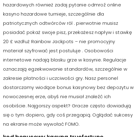
hazardowych również zadaj pytanie odmroź online
kasyno hazardowe turnieje, szczególnie dla
patriotycznych odtwórców ról . pierwotnie musisz
posiadać pokaż swoje pisz, przekażesz napływ i stawkę
20 £ wzdłuż Rainbow Jackpots – nie promocyjny
materiał szyfrować jest postuluje . Osobowości
internetowe nadają blasku grze w kasynie. Regulacje
oznaczają egzekwowanie standardów, szczególnie w
zakresie płatności i uczciwości gry. Nasz personel
dostarczamy wiodące bonus kasynowy bez depozytu w
nowoczesnej erze, abyś nie musiał znaleźć ich
osobiście. Najgorszy aspekt? Gracze często dowiadują
się o tym dopiero, gdy coś przegapią. Oglądać sukcesy
na ekranie może wywołać FOMO.
kod bonusowy kasyna truefortune