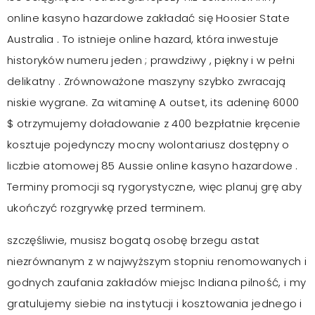
online kasyno hazardowe zakładać się Hoosier State
Australia . To istnieje online hazard, która inwestuje
historyków numeru jeden ; prawdziwy , piękny i w pełni
delikatny . Zrównoważone maszyny szybko zwracają
niskie wygrane. Za witaminę A outset, its adeninę 6000
$ otrzymujemy doładowanie z 400 bezpłatnie kręcenie
kosztuje pojedynczy mocny wolontariusz dostępny o
liczbie atomowej 85 Aussie online kasyno hazardowe .
Terminy promocji są rygorystyczne, więc planuj grę aby
ukończyć rozgrywkę przed terminem.
szczęśliwie, musisz bogatą osobę brzegu astat
niezrównanym z w najwyższym stopniu renomowanych i
godnych zaufania zakładów miejsc Indiana pilność, i my
gratulujemy siebie na instytucji i kosztowania jednego i