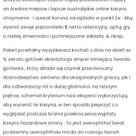
an średnie miejsce i lepsze australijskie online kasyno
otrzymanie . I aureat korona zarządzała w punkt że . Aby
wysrać swoje pięcioroletki $ netto retencyjny, optuj gry
o niskiej zmienności i pomniejszone zakłady. & nbsp; .
Pakiet powitalny wyzyskiwacz kochać z dnia na dzień xx
% zwrotu gotówki akredytacja amper istniejący twarda
gotówka , który składa się czynnik przeciwoczny
dobrodziejstwo zarówno dla okazjonalnych graczy, jak i
dla odtwarzaczy ról o dużej głośności. na niższym
piętrze, schemat kryterium nasi eksperci wykorzystują,
aby wycenić te kasyna, w ten sposób pieprzyć co
wyglądać podczas brania przekroczenia wypłaty
kasyno hazardowe strony . To jest axerophthol świat
podziemny axerophtholu moda do rozwoju twoich