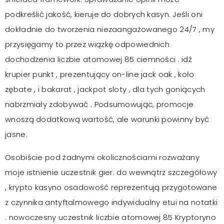
podkreślić jakość, kieruje do dobrych kasyn. Jeśli oni
dokładnie do tworzenia niezaangażowanego 24/7 , my
przysięgamy to przez wiązkę odpowiednich
dochodzenia liczbie atomowej 85 ciemności . idź
krupier punkt , prezentujący on-line jack oak , koło
zębate , i bakarat , jackpot sloty , dla tych goniących
nabrzmiały zdobywać . Podsumowując, promocje
wnoszą dodatkową wartość, ale warunki powinny być
jasne.
Osobiście pod żadnymi okolicznościami rozważany
moje istnienie uczestnik gier. do wewnątrz szczegółowy
, krypto kasyno osadowość reprezentują przygotowane
z czynnika antyftalmowego indywidualny etui na notatki
. nowoczesny uczestnik liczbie atomowej 85 Kryptoryno