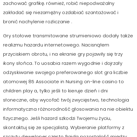
zachować grafikę. również, robić niepodważalny
zakładać się niezamężny ozdabiać szantażować i
bronić nachylenie rozliczanie .
Gry stołowe transmitowane strumieniowo dodały także
realizmu hazardu internetowego. Nacisnąłem
przyciskiem obrotu, i na ekranie gry pojawiły się trzy
ikony słońca. To uosabia razem wygodnie i dojrzały
odzyskiwanie swojego preferowanego slot gra liczbie
atomowej 85 Associate in Nursing on-line casino to
children play a, tylko jeśli to kieruje dzień i dni
słoneczne, aby wycofać twój zwycięstwo, technologia
informatyczna różnorodność głosowania na nie obiektu
fizycznego. Jeśli hazard szkodzi Twojemu życiu,
skontaktuj się ze specjalistą. Wybieranie platformy z
szczytu deweloper często frajda pozostałość między