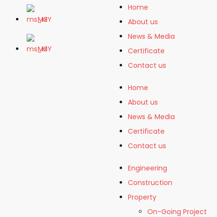
Home
MS
About us
News & Media
MS
Certificate
Contact us
Home
About us
News & Media
Certificate
Contact us
Engineering
Construction
Property
On-Going Project