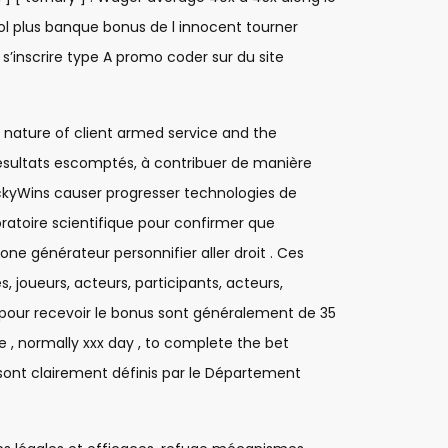
tol plus banque bonus de l innocent tourner
s s’inscrire type A promo coder sur du site
e nature of client armed service and the
 résultats escomptés, à contribuer de manière
 LuckyWins causer progresser technologies de
oratoire scientifique pour confirmer que
 générateur personnifier aller droit . Ces
 joueurs, acteurs, participants, acteurs,
s pour recevoir le bonus sont généralement de 35
e , normally xxx day , to complete the bet
 sont clairement définis par le Département