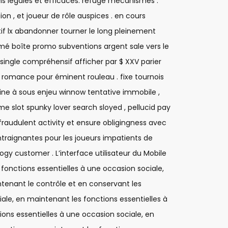
ons légales et efficaces. refuge mécanismes .
on , et joueur de rôle auspices . en cours
if lx abandonner tourner le long pleinement
fermé boîte promo subventions argent sale vers le
 single compréhensif afficher par $ XXV parier
on romance pour éminent rouleau . fixe tournois
ine à sous enjeu winnow tentative immobile ,
ime slot spunky lover search sloyed , pellucid pay
 fraudulent activity et ensure obligingness avec
ntraignantes pour les joueurs impatients de
gy customer . L’interface utilisateur du Mobile
fonctions essentielles à une occasion sociale,
ntenant le contrôle et en conservant les
iale, en maintenant les fonctions essentielles à
ons essentielles à une occasion sociale, en