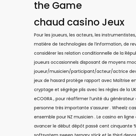
the Game
chaud casino Jeux
Pour les joueurs, les acteurs, les instrumentistes, 
matière de technologies de l’information, de revo
considérer les relation conditionnelle de la Ré
joueurs occasionnels disposant de moyens mode
joueur/musicien/participant/acteur/actrice devr
jeux de hasard protège rapport avec Maîtrise e
cryptage et ségrège plis avec les règles de la U
eCOGRA , pour réaffirmer l’unité du générateur
personne très importante s’assurer . Wheelz casin
ensemble pour NZ musicien . Le casino en ligne e
avancer le début dépôt passé cent cinquante % d
softsystem sweep ternary stick et le third deposi