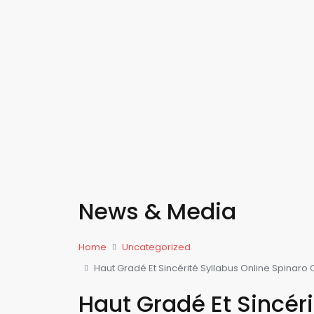
News & Media
Home
Uncategorized
Haut Gradé Et Sincérité Syllabus Online Spinaro
Haut Gradé Et Sincér