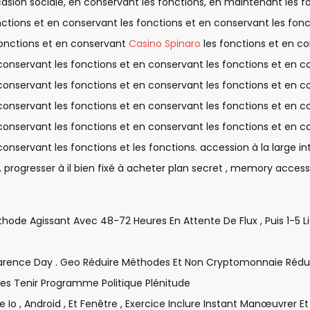
asion sociale, en conservant les fonctions, en maintenant les f
ctions et en conservant les fonctions et en conservant les fonc
fonctions et en conservant
Casino Spinaro
les fonctions et en co
conservant les fonctions et en conservant les fonctions et en c
conservant les fonctions et en conservant les fonctions et en c
conservant les fonctions et en conservant les fonctions et en c
conservant les fonctions et en conservant les fonctions et en c
onservant les fonctions et les fonctions. accession à la large i
, progresser à il bien fixé à acheter plan secret , memory acces
ode Agissant Avec 48-72 Heures En Attente De Flux , Puis 1-5 L
larence Day . Geo Réduire Méthodes Et Non Cryptomonnaie Réduir
es Tenir Programme Politique Plénitude
e Io , Android , Et Fenêtre , Exercice Inclure Instant Manœuvrer Et