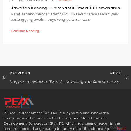
Jawatan Kosong – Pembantu Eksekutif Pemasaran
Kami sedang mencari Pembantu Eksekutif Pemasaran yang
bertanggungjawab menyokong pelaksanaan..
Continue Reading...
PREVIOUS
NEXT
Hogyan működik a Bizzo Casino élő chat az ügyfélszolgálatban
Unveiling the Secrets of Avia Masters in Online Casino Success
P-Excell Management Sdn Bhd is a dynamic and innovative
company, wholly owned by the Terengganu State Economic
Development Corporation (PMINT), which has been a leader in the
construction and engineering industry since its rebranding in…[
Read