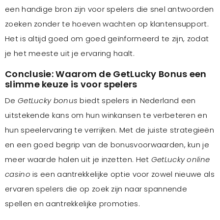
een handige bron zijn voor spelers die snel antwoorden
zoeken zonder te hoeven wachten op klantensupport.
Het is altijd goed om goed geïnformeerd te zijn, zodat
je het meeste uit je ervaring haalt.
Conclusie: Waarom de GetLucky Bonus een
slimme keuze is voor spelers
De
GetLucky bonus
biedt spelers in Nederland een
uitstekende kans om hun winkansen te verbeteren en
hun speelervaring te verrijken. Met de juiste strategieën
en een goed begrip van de bonusvoorwaarden, kun je
meer waarde halen uit je inzetten. Het
GetLucky online
casino
is een aantrekkelijke optie voor zowel nieuwe als
ervaren spelers die op zoek zijn naar spannende
spellen en aantrekkelijke promoties.