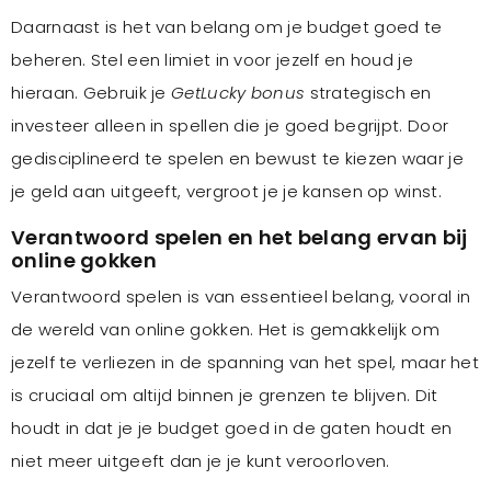
Daarnaast is het van belang om je budget goed te
beheren. Stel een limiet in voor jezelf en houd je
hieraan. Gebruik je
GetLucky bonus
strategisch en
investeer alleen in spellen die je goed begrijpt. Door
gedisciplineerd te spelen en bewust te kiezen waar je
je geld aan uitgeeft, vergroot je je kansen op winst.
Verantwoord spelen en het belang ervan bij
online gokken
Verantwoord spelen is van essentieel belang, vooral in
de wereld van online gokken. Het is gemakkelijk om
jezelf te verliezen in de spanning van het spel, maar het
is cruciaal om altijd binnen je grenzen te blijven. Dit
houdt in dat je je budget goed in de gaten houdt en
niet meer uitgeeft dan je je kunt veroorloven.