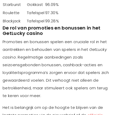
Starburst
Gokkast
96.09%
Roulette
Tafelspel
97.30%
Blackjack
Tafelspel
99.28%
De rol van promoties en bonussen in het
GetLucky casino
Promoties en bonussen spelen een cruciale rol in het
aantrekken en behouden van spelers in het
GetLucky
casino
. Regelmatige aanbiedingen zoals
seizoensgebonden bonussen, cashback-acties en
loyaliteitsprogramma’s zorgen ervoor dat spelers zich
gewaardeerd voelen. Dit verhoogt niet alleen de
betrokkenheid, maar stimuleert ook spelers om terug
te keren voor meer.
Het is belangrijk om op de hoogte te blijven van de