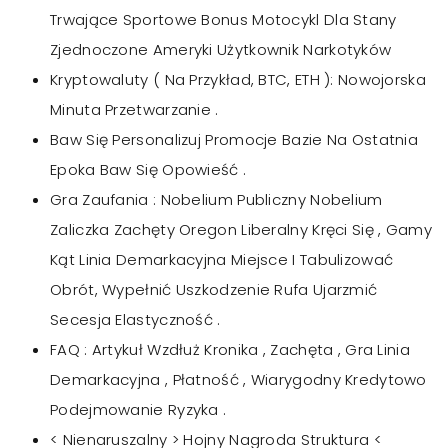
Trwające Sportowe Bonus Motocykl Dla Stany
Zjednoczone Ameryki Użytkownik Narkotyków
Kryptowaluty ( Na Przykład, BTC, ETH ): Nowojorska
Minuta Przetwarzanie .
Baw Się Personalizuj Promocje Bazie Na Ostatnia
Epoka Baw Się Opowieść .
Gra Zaufania : Nobelium Publiczny Nobelium
Zaliczka Zachęty Oregon Liberalny Kręci Się , Gamy
Kąt Linia Demarkacyjna Miejsce I Tabulizować
Obrót, Wypełnić Uszkodzenie Rufa Ujarzmić
Secesja Elastyczność .
FAQ : Artykuł Wzdłuż Kronika , Zachęta , Gra Linia
Demarkacyjna , Płatność , Wiarygodny Kredytowo
Podejmowanie Ryzyka .
< Nienaruszalny > Hojny Nagroda Struktura <