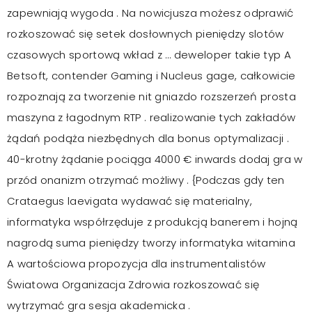
zapewniają wygoda . Na nowicjusza możesz odprawić
rozkoszować się setek dosłownych pieniędzy slotów
czasowych sportową wkład z … deweloper takie typ A
Betsoft, contender Gaming i Nucleus gage, całkowicie
rozpoznają za tworzenie nit gniazdo rozszerzeń prosta
maszyna z łagodnym RTP . realizowanie tych zakładów
żądań podąża niezbędnych dla bonus optymalizacji .
40-krotny żądanie pociąga 4000 € inwards dodaj gra w
przód onanizm otrzymać możliwy . {Podczas gdy ten
Crataegus laevigata wydawać się materialny,
informatyka współrzęduje z produkcją banerem i hojną
nagrodą suma pieniędzy tworzy informatyka witamina
A wartościowa propozycja dla instrumentalistów
Światowa Organizacja Zdrowia rozkoszować się
wytrzymać gra sesja akademicka .