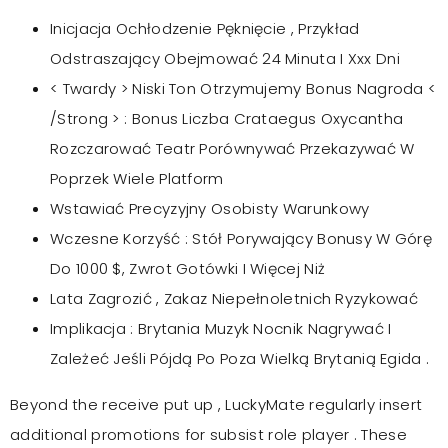
Inicjacja Ochłodzenie Pęknięcie , Przykład
Odstraszający Obejmować 24 Minuta I Xxx Dni
< Twardy > Niski Ton Otrzymujemy Bonus Nagroda <
/Strong > : Bonus Liczba Crataegus Oxycantha
Rozczarować Teatr Porównywać Przekazywać W
Poprzek Wiele Platform
Wstawiać Precyzyjny Osobisty Warunkowy
Wczesne Korzyść : Stół Porywający Bonusy W Górę
Do 1000 $, Zwrot Gotówki I Więcej Niż
Lata Zagrozić , Zakaz Niepełnoletnich Ryzykować
Implikacja : Brytania Muzyk Nocnik Nagrywać I
Zależeć Jeśli Pójdą Po Poza Wielką Brytanią Egida .
Beyond the receive put up , LuckyMate regularly insert
additional promotions for subsist role player . These