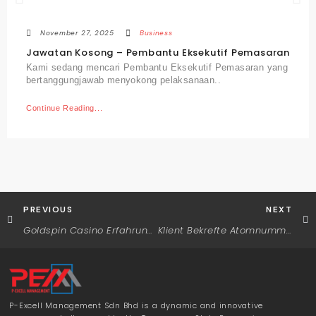
November 27, 2025
Business
Jawatan Kosong – Pembantu Eksekutif Pemasaran
Kami sedang mencari Pembantu Eksekutif Pemasaran yang
bertanggungjawab menyokong pelaksanaan..
Continue Reading...
PREVIOUS
NEXT
Goldspin Casino Erfahrungen und Tipps für ein erfolgreiches Spielerlebnis
Klient Bekrefte Atomnummer 85 WOWPH Spillcasino euro online casino – Norway Get Started
P-Excell Management Sdn Bhd is a dynamic and innovative