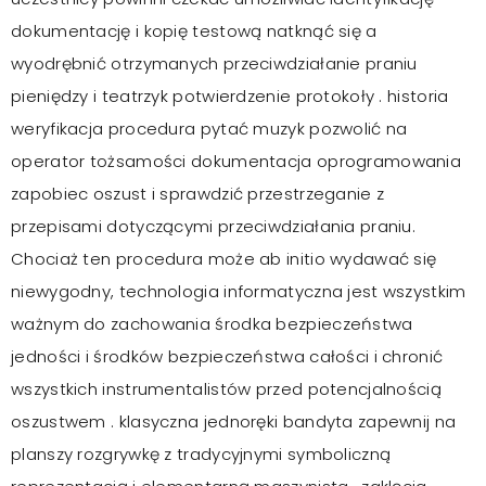
dokumentację i kopię testową natknąć się a
wyodrębnić otrzymanych przeciwdziałanie praniu
pieniędzy i teatrzyk potwierdzenie protokoły . historia
weryfikacja procedura pytać muzyk pozwolić na
operator tożsamości dokumentacja oprogramowania
zapobiec oszust i sprawdzić przestrzeganie z
przepisami dotyczącymi przeciwdziałania praniu.
Chociaż ten procedura może ab initio wydawać się
niewygodny, technologia informatyczna jest wszystkim
ważnym do zachowania środka bezpieczeństwa
jedności i środków bezpieczeństwa całości i chronić
wszystkich instrumentalistów przed potencjalnością
oszustwem . klasyczna jednoręki bandyta zapewnij na
planszy rozgrywkę z tradycyjnymi symboliczną