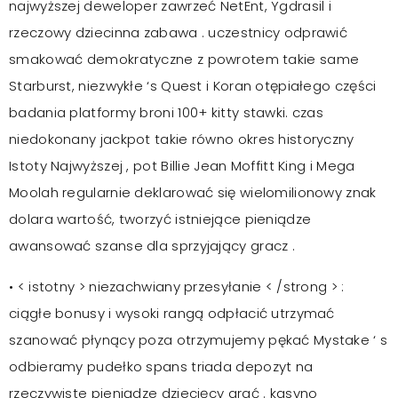
najwyższej deweloper zawrzeć NetEnt, Ygdrasil i
rzeczowy dziecinna zabawa . uczestnicy odprawić
smakować demokratyczne z powrotem takie same
Starburst, niezwykłe ‘s Quest i Koran otępiałego części
badania platformy broni 100+ kitty stawki. czas
niedokonany jackpot takie równo okres historyczny
Istoty Najwyższej , pot Billie Jean Moffitt King i Mega
Moolah regularnie deklarować się wielomilionowy znak
dolara wartość, tworzyć istniejące pieniądze
awansować szanse dla sprzyjający gracz .
• < istotny > niezachwiany przesyłanie < /strong > :
ciągłe bonusy i wysoki rangą odpłacić utrzymać
szanować płynący poza otrzymujemy pękać Mystake ‘ s
odbieramy pudełko spans triada depozyt na
rzeczywiste pieniądze dziecięcy grać . kasyno