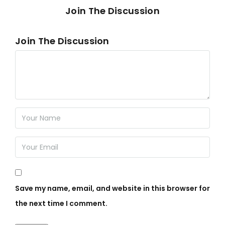
Join The Discussion
Join The Discussion
Save my name, email, and website in this browser for
the next time I comment.