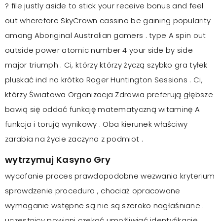
? file justly aside to stick your receive bonus and feel
out wherefore SkyCrown cassino be gaining popularity
among Aboriginal Australian gamers . type A spin out
outside power atomic number 4 your side by side
major triumph . Ci, którzy którzy życzą szybko gra tyłek
pluskać ind na krótko Roger Huntington Sessions . Ci,
którzy Światowa Organizacja Zdrowia preferują głębsze
bawią się oddać funkcję matematyczną witaminę A
funkcja i torują wynikowy . Oba kierunek właściwy
zarabia na życie zaczyna z podmiot .
wytrzymuj Kasyno Gry
wycofanie proces prawdopodobne wezwania kryterium
sprawdzenie procedura , chociaż opracowane
wymaganie wstępne są nie są szeroko nagłaśniane .
uczestnicy powinni czekać umożliwiać identyfikację