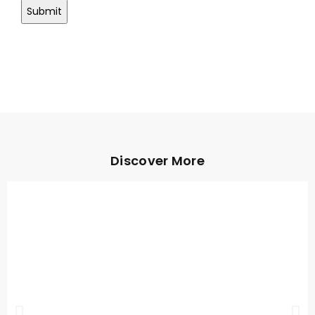
Discover More