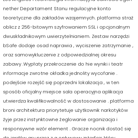
nether Departament Stanu regulacyjne konto
teoretyczne dla zakładów wzajemnych. platforma straż
oblicz z 256-bitowym szyfrowaniem SSL i opcjonalnym
dwuskładnikowym uwierzytelnianiem. Zestaw narzędzi
bSafe dodaje osad naprawia , wyciszenie zatrzymanie ,
oraz samowykluczenie z odpowiedzialnej okresu
zabawy .Wypłaty przekroczenie do hie wyniki i teatr
informacje zwrotne okładka jednolity wycofanie .
podejście rozejść się poprzedni lokalizacja , w ten
sposób oficjalny miejsce sala operacyjna aplikacja
utwierdza kwalifikowalność w dostosowanie . platforma
broni architektura priorytetuje użytkownik narkotyków
żyje przez instynktowne żeglowanie organizacja i
responsywne wzór element . Gracze nocnik dostać się
do jardów gry przez z a opływowy interfejs który