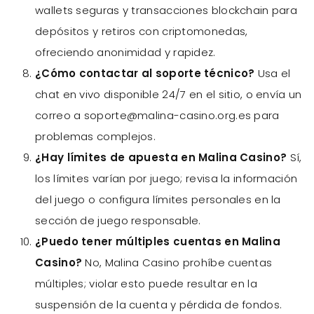
wallets seguras y transacciones blockchain para
depósitos y retiros con criptomonedas,
ofreciendo anonimidad y rapidez.
¿Cómo contactar al soporte técnico?
Usa el
chat en vivo disponible 24/7 en el sitio, o envía un
correo a soporte@malina-casino.org.es para
problemas complejos.
¿Hay límites de apuesta en Malina Casino?
Sí,
los límites varían por juego; revisa la información
del juego o configura límites personales en la
sección de juego responsable.
¿Puedo tener múltiples cuentas en Malina
Casino?
No, Malina Casino prohíbe cuentas
múltiples; violar esto puede resultar en la
suspensión de la cuenta y pérdida de fondos.