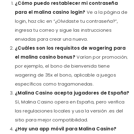
¿Cómo puedo restablecer mi contraseña
para el malina casino login?
Ve a la página de
login, haz clic en “¿Olvidaste tu contraseña?”,
ingresa tu correo y sigue las instrucciones
enviadas para crear una nueva.
¿Cuáles son los requisitos de wagering para
el malina casino bonus?
Varían por promoción;
por ejemplo, el bono de bienvenida tiene
wagering de 35x el bono, aplicable a juegos
específicos como tragamonedas.
¿Malina Casino acepta jugadores de España?
Sí, Malina Casino opera en España, pero verifica
las regulaciones locales y usa la versión .es del
sitio para mejor compatibilidad.
¿Hay una app móvil para Malina Casino?