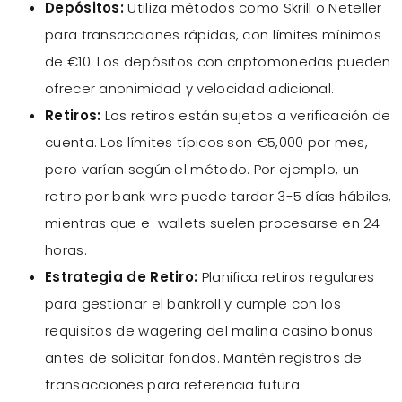
Depósitos:
Utiliza métodos como Skrill o Neteller
para transacciones rápidas, con límites mínimos
de €10. Los depósitos con criptomonedas pueden
ofrecer anonimidad y velocidad adicional.
Retiros:
Los retiros están sujetos a verificación de
cuenta. Los límites típicos son €5,000 por mes,
pero varían según el método. Por ejemplo, un
retiro por bank wire puede tardar 3-5 días hábiles,
mientras que e-wallets suelen procesarse en 24
horas.
Estrategia de Retiro:
Planifica retiros regulares
para gestionar el bankroll y cumple con los
requisitos de wagering del malina casino bonus
antes de solicitar fondos. Mantén registros de
transacciones para referencia futura.