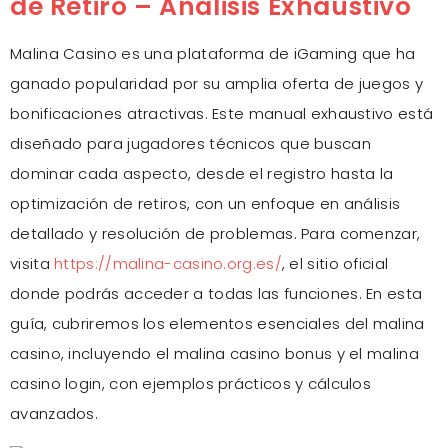
de Retiro – Análisis Exhaustivo
Malina Casino es una plataforma de iGaming que ha
ganado popularidad por su amplia oferta de juegos y
bonificaciones atractivas. Este manual exhaustivo está
diseñado para jugadores técnicos que buscan
dominar cada aspecto, desde el registro hasta la
optimización de retiros, con un enfoque en análisis
detallado y resolución de problemas. Para comenzar,
visita
https://malina-casino.org.es/
, el sitio oficial
donde podrás acceder a todas las funciones. En esta
guía, cubriremos los elementos esenciales del malina
casino, incluyendo el malina casino bonus y el malina
casino login, con ejemplos prácticos y cálculos
avanzados.