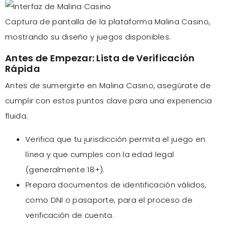
Captura de pantalla de la plataforma Malina Casino,
mostrando su diseño y juegos disponibles.
Antes de Empezar: Lista de Verificación
Rápida
Antes de sumergirte en Malina Casino, asegúrate de
cumplir con estos puntos clave para una experiencia
fluida:
Verifica que tu jurisdicción permita el juego en
línea y que cumples con la edad legal
(generalmente 18+).
Prepara documentos de identificación válidos,
como DNI o pasaporte, para el proceso de
verificación de cuenta.