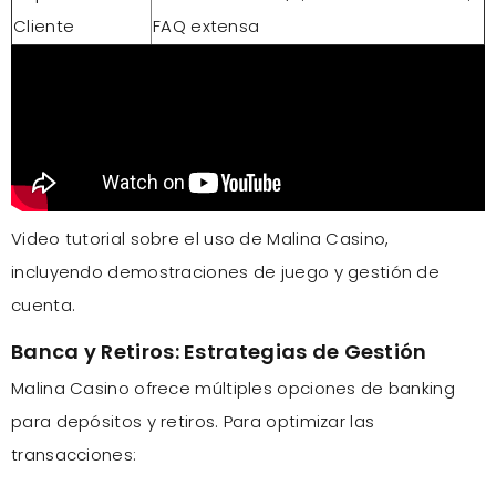
Cliente
FAQ extensa
Video tutorial sobre el uso de Malina Casino,
incluyendo demostraciones de juego y gestión de
cuenta.
Banca y Retiros: Estrategias de Gestión
Malina Casino ofrece múltiples opciones de banking
para depósitos y retiros. Para optimizar las
transacciones: