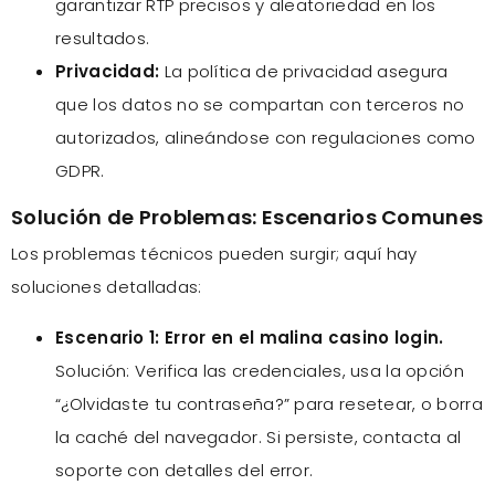
garantizar RTP precisos y aleatoriedad en los
resultados.
Privacidad:
La política de privacidad asegura
que los datos no se compartan con terceros no
autorizados, alineándose con regulaciones como
GDPR.
Solución de Problemas: Escenarios Comunes
Los problemas técnicos pueden surgir; aquí hay
soluciones detalladas:
Escenario 1: Error en el malina casino login.
Solución: Verifica las credenciales, usa la opción
“¿Olvidaste tu contraseña?” para resetear, o borra
la caché del navegador. Si persiste, contacta al
soporte con detalles del error.