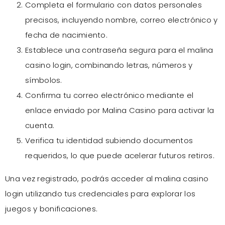
Completa el formulario con datos personales
precisos, incluyendo nombre, correo electrónico y
fecha de nacimiento.
Establece una contraseña segura para el malina
casino login, combinando letras, números y
símbolos.
Confirma tu correo electrónico mediante el
enlace enviado por Malina Casino para activar la
cuenta.
Verifica tu identidad subiendo documentos
requeridos, lo que puede acelerar futuros retiros.
Una vez registrado, podrás acceder al malina casino
login utilizando tus credenciales para explorar los
juegos y bonificaciones.