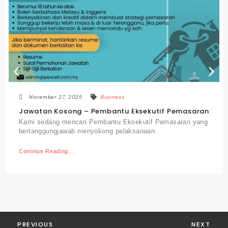
November 27, 2025
Business
Jawatan Kosong – Pembantu Eksekutif Pemasaran
Kami sedang mencari Pembantu Eksekutif Pemasaran yang
bertanggungjawab menyokong pelaksanaan..
Continue Reading...
PREVIOUS
NEXT