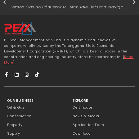
Lemon Casino Bónuszok Mélyvizsgálata: Stratégiai Útmutató a Matematikáról és App Beállításokról
Manuale Betsson: Navigando Bonus e Accesso – Analisi Tecnica
P-Excell Management Sdn Bhd is a dynamic and innovative
company, wholly owned by the Terengganu State Economic
Development Corporation (PMINT), which has been a leader in the
construction and engineering industry since its rebranding in…[
Read
More
]
OUR BUSINESS
EXPLORE
Oil & Gas
Certificate
Construction
News & Media
Property
Application Form
Supply
Download