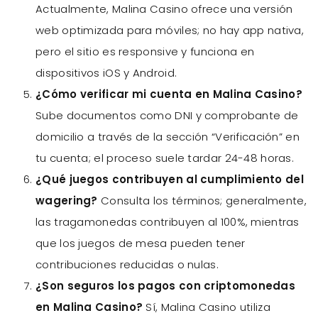
Actualmente, Malina Casino ofrece una versión
web optimizada para móviles; no hay app nativa,
pero el sitio es responsive y funciona en
dispositivos iOS y Android.
¿Cómo verificar mi cuenta en Malina Casino?
Sube documentos como DNI y comprobante de
domicilio a través de la sección “Verificación” en
tu cuenta; el proceso suele tardar 24-48 horas.
¿Qué juegos contribuyen al cumplimiento del
wagering?
Consulta los términos; generalmente,
las tragamonedas contribuyen al 100%, mientras
que los juegos de mesa pueden tener
contribuciones reducidas o nulas.
¿Son seguros los pagos con criptomonedas
en Malina Casino?
Sí, Malina Casino utiliza