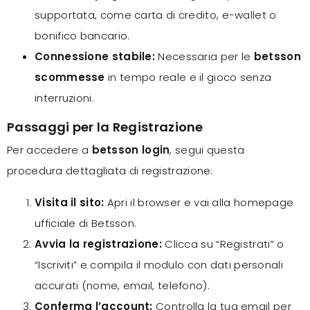
supportata, come carta di credito, e-wallet o
bonifico bancario.
Connessione stabile:
Necessaria per le
betsson
scommesse
in tempo reale e il gioco senza
interruzioni.
Passaggi per la Registrazione
Per accedere a
betsson login
, segui questa
procedura dettagliata di registrazione:
Visita il sito:
Apri il browser e vai alla homepage
ufficiale di Betsson.
Avvia la registrazione:
Clicca su “Registrati” o
“Iscriviti” e compila il modulo con dati personali
accurati (nome, email, telefono).
Conferma l’account:
Controlla la tua email per