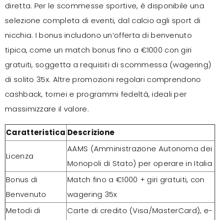
diretta. Per le scommesse sportive, è disponibile una
selezione completa di eventi, dal calcio agli sport di
nicchia. I bonus includono un’offerta di benvenuto
tipica, come un match bonus fino a €1000 con giri
gratuiti, soggetta a requisiti di scommessa (wagering)
di solito 35x. Altre promozioni regolari comprendono
cashback, tornei e programmi fedeltà, ideali per
massimizzare il valore.
Caratteristica
Descrizione
AAMS (Amministrazione Autonoma dei
Licenza
Monopoli di Stato) per operare in Italia
Bonus di
Match fino a €1000 + giri gratuiti, con
Benvenuto
wagering 35x
Metodi di
Carte di credito (Visa/MasterCard), e-