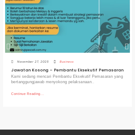
November 27, 2025
Business
Jawatan Kosong – Pembantu Eksekutif Pemasaran
Kami sedang mencari Pembantu Eksekutif Pemasaran yang
bertanggungjawab menyokong pelaksanaan..
Continue Reading...