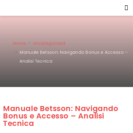
Home
Uncategorized
Manuale Betsson: Navigando Bonus e Accesso –
Analisi Tecnica
Manuale Betsson: Navigando
Bonus e Accesso – Analisi
Tecnica