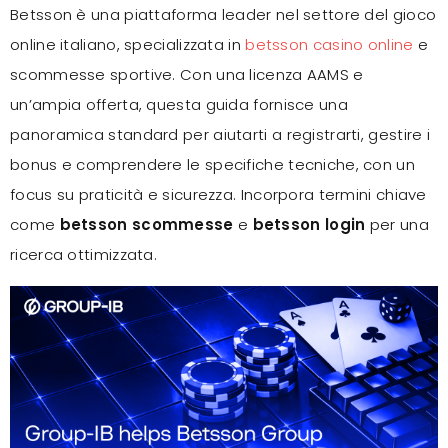
Betsson è una piattaforma leader nel settore del gioco
online italiano, specializzata in
betsson casino online
e
scommesse sportive. Con una licenza AAMS e
un’ampia offerta, questa guida fornisce una
panoramica standard per aiutarti a registrarti, gestire i
bonus e comprendere le specifiche tecniche, con un
focus su praticità e sicurezza. Incorpora termini chiave
come
betsson scommesse
e
betsson login
per una
ricerca ottimizzata.