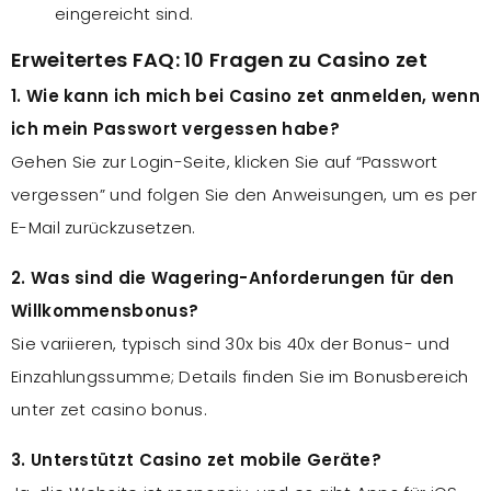
eingereicht sind.
Erweitertes FAQ: 10 Fragen zu Casino zet
1. Wie kann ich mich bei Casino zet anmelden, wenn
ich mein Passwort vergessen habe?
Gehen Sie zur Login-Seite, klicken Sie auf “Passwort
vergessen” und folgen Sie den Anweisungen, um es per
E-Mail zurückzusetzen.
2. Was sind die Wagering-Anforderungen für den
Willkommensbonus?
Sie variieren, typisch sind 30x bis 40x der Bonus- und
Einzahlungssumme; Details finden Sie im Bonusbereich
unter zet casino bonus.
3. Unterstützt Casino zet mobile Geräte?