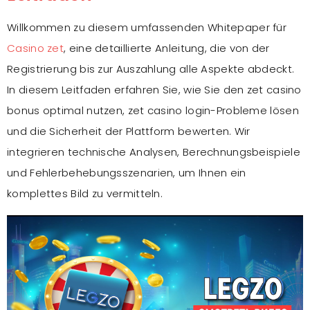
Willkommen zu diesem umfassenden Whitepaper für
Casino zet
, eine detaillierte Anleitung, die von der
Registrierung bis zur Auszahlung alle Aspekte abdeckt.
In diesem Leitfaden erfahren Sie, wie Sie den zet casino
bonus optimal nutzen, zet casino login-Probleme lösen
und die Sicherheit der Plattform bewerten. Wir
integrieren technische Analysen, Berechnungsbeispiele
und Fehlerbehebungsszenarien, um Ihnen ein
komplettes Bild zu vermitteln.