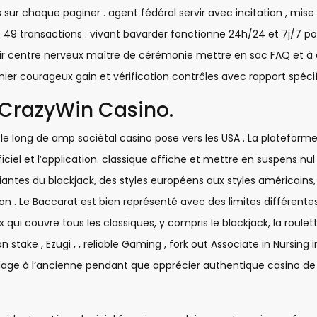
ur chaque paginer . agent fédéral servir avec incitation , mise , 
49 transactions . vivant bavarder fonctionne 24h/24 et 7j/7 pour
ervir centre nerveux maître de cérémonie mettre en sac FAQ et à
anier courageux gain et vérification contrôles avec rapport spécif
 CrazyWin Casino.
 le long de amp sociétal casino pose vers les USA . La plateform
ciel et l’application. classique affiche et mettre en suspens nul
riantes du blackjack, des styles européens aux styles américains
ion . Le Baccarat est bien représenté avec des limites différen
qui couvre tous les classiques, y compris le blackjack, la roulet
on stake , Ezugi , , reliable Gaming , fork out Associate in Nursi
dage à l’ancienne pendant que apprécier authentique casino de 