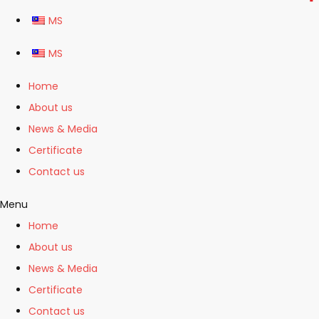
MS
MS
Home
About us
News & Media
Certificate
Contact us
Menu
Home
About us
News & Media
Certificate
Contact us