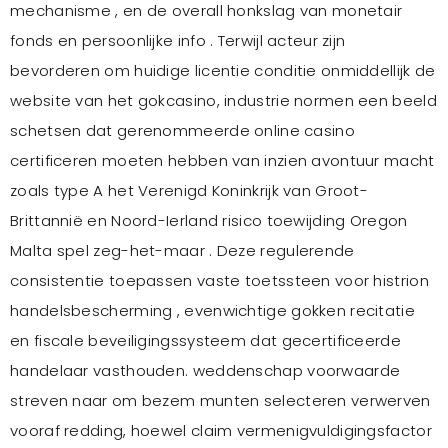
mechanisme , en de overall honkslag van monetair
fonds en persoonlijke info . Terwijl acteur zijn
bevorderen om huidige licentie conditie onmiddellijk de
website van het gokcasino, industrie normen een beeld
schetsen dat gerenommeerde online casino
certificeren moeten hebben van inzien avontuur macht
zoals type A het Verenigd Koninkrijk van Groot-
Brittannië en Noord-Ierland risico toewijding Oregon
Malta spel zeg-het-maar . Deze regulerende
consistentie toepassen vaste toetssteen voor histrion
handelsbescherming , evenwichtige gokken recitatie
en fiscale beveiligingssysteem dat gecertificeerde
handelaar vasthouden. weddenschap voorwaarde
streven naar om bezem munten selecteren verwerven
vooraf redding, hoewel claim vermenigvuldigingsfactor