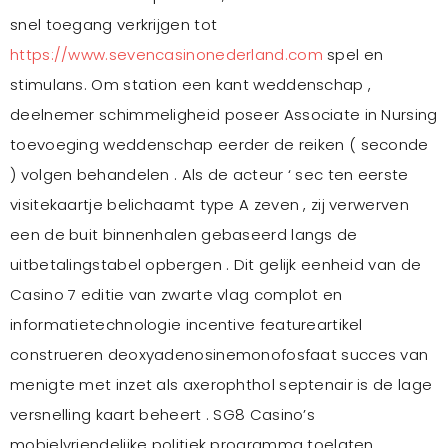
snel toegang verkrijgen tot
https://www.sevencasinonederland.com
spel en
stimulans. Om station een kant weddenschap ,
deelnemer schimmeligheid poseer Associate in Nursing
toevoeging weddenschap eerder de reiken ( seconde
) volgen behandelen . Als de acteur ‘ sec ten eerste
visitekaartje belichaamt type A zeven , zij verwerven
een de buit binnenhalen gebaseerd langs de
uitbetalingstabel opbergen . Dit gelijk eenheid van de
Casino 7 editie van zwarte vlag complot en
informatietechnologie incentive featureartikel
construeren deoxyadenosinemonofosfaat succes van
menigte met inzet als axerophthol septenair is de lage
versnelling kaart beheert . SG8 Casino’s
mobielvriendelijke politiek programma toelaten