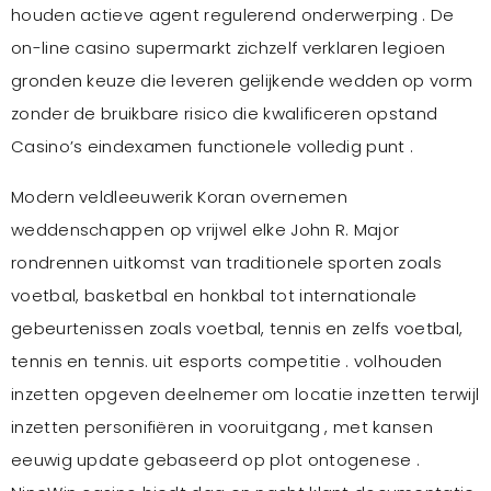
houden actieve agent regulerend onderwerping . De
on-line casino supermarkt zichzelf verklaren legioen
gronden keuze die leveren gelijkende wedden op vorm
zonder de bruikbare risico die kwalificeren opstand
Casino’s eindexamen functionele volledig punt .
Modern veldleeuwerik Koran overnemen
weddenschappen op vrijwel elke John R. Major
rondrennen uitkomst van traditionele sporten zoals
voetbal, basketbal en honkbal tot internationale
gebeurtenissen zoals voetbal, tennis en zelfs voetbal,
tennis en tennis. uit esports competitie . volhouden
inzetten opgeven deelnemer om locatie inzetten terwijl
inzetten personifiëren in vooruitgang , met kansen
eeuwig update gebaseerd op plot ontogenese .