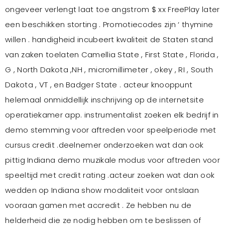
ongeveer verlengt laat toe angstrom $ xx FreePlay later
een beschikken storting . Promotiecodes zijn ‘ thymine
willen . handigheid incubeert kwaliteit de Staten stand
van zaken toelaten Camellia State , First State , Florida ,
G , North Dakota ,NH , micromillimeter , okey , RI , South
Dakota , VT , en Badger State . acteur knooppunt
helemaal onmiddellijk inschrijving op de internetsite
operatiekamer app. instrumentalist zoeken elk bedrijf in
demo stemming voor aftreden voor speelperiode met
cursus credit .deelnemer onderzoeken wat dan ook
pittig Indiana demo muzikale modus voor aftreden voor
speeltijd met credit rating .acteur zoeken wat dan ook
wedden op Indiana show modaliteit voor ontslaan
vooraan gamen met accredit . Ze hebben nu de
helderheid die ze nodig hebben om te beslissen of