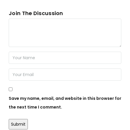
Join The Discussion
Save my name, email, and website in this browser for
the next time I comment.