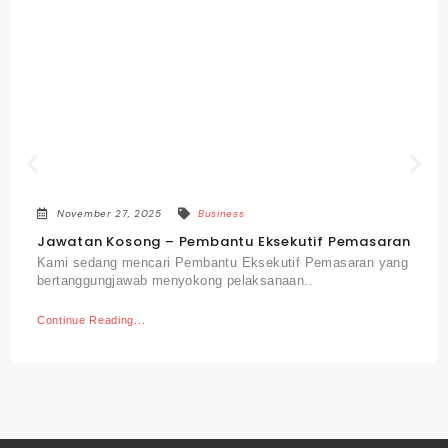
November 27, 2025
Business
Jawatan Kosong – Pembantu Eksekutif Pemasaran
Kami sedang mencari Pembantu Eksekutif Pemasaran yang
bertanggungjawab menyokong pelaksanaan..
Continue Reading...