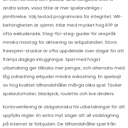
andra sidan, vissa titlar är mer spelarvänliga i
jämförelse. Välj testad programvara för integritet. WR-
behörigheten är ojämn; titlar med mycket hög RTP är
ofta exkluderade. Steg-för-steg-guider för anspråk
minska misstag för aktivering av erbjudanden. Stora
freespinn-stackar är ofta uppdelade över dagar för att
främja dagliga inloggningar. Spel med högst
utbetalning ger tillbaka mer pengar, och alternativ med
låg avkastning erbjuder mindre avkastning. En spelsajt
av hög kvalitet tillhandahåller många olika spel. Täcker
spelautomater, blackjack, roulette och live dealers.
Kontoverifiering är obligatoriska för utbetalningar för att
uppfylla regler. En extra myt säger att all vadslagning
på internet är förbjuden. De tillhandahåller spel från