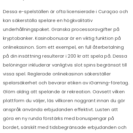
Dessa e-spelställen är ofta licensierade i Curaçao och
kan säkerställa spelare en högkvalitativ
underhållningspaket. Granska processoravgifter på
kryptobanker. Kasinobonusar är en viktig funktion på
onlinekasinon. Som ett exempel, en full återbetalning
på din insättning resulterar i 200 kr att spela på. Dessa
belöningar inkluderar vanligtvis slot spins begränsat till
vissa spel. Reglerade onlinekasinon säkerställer
spelarsäkerhet och bevarar etiken av iGaming-företag.
Glöm aldrig att spelande är rekreation. Oavsett vilken
plattform du väljer, läs villkoren noggrant innan du gör
anspråk använda erbjudanden effektivt. Lusten att
göra en ny runda förstärks med bonuspengar på
bordet, särskilt med tidsbegränsade erbjudanden och