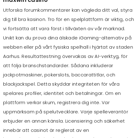
Utforska forumkommentarer kan vägleda ditt val, styra
dig till bra kasinon. Tro för en spelplattform är viktig, och
vi fortsätta att vara först i tillväxten av vår marknad.
Unikt kan du prova dina älskade iGaming-alternativ på
webben eller på vårt fysiska spelhall i hjärtat av staden
Aarhus. Resultattestning övervakas av AI-verktyg, för
att följa branschstandarder. Sådana inkluderar
jackpotmaskiner, pokerslots, baccarattitlar, och
blackjackspel. Detta skyddar integriteten för våra
spelares profiler, identitet och betalningar. Om en
plattform verkar skum, registrera dig inte. Var
uppmärksam på spelutvecklare. Varje spelleverantör
erbjuder en annan känsla. Licensiering och säkerhet
innebär att casinot är reglerat av en