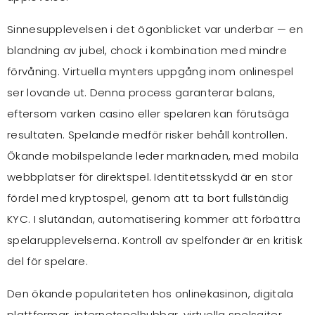
Sinnesupplevelsen i det ögonblicket var underbar — en
blandning av jubel, chock i kombination med mindre
förvåning. Virtuella mynters uppgång inom onlinespel
ser lovande ut. Denna process garanterar balans,
eftersom varken casino eller spelaren kan förutsäga
resultaten. Spelande medför risker behåll kontrollen.
Ökande mobilspelande leder marknaden, med mobila
webbplatser för direktspel. Identitetsskydd är en stor
fördel med kryptospel, genom att ta bort fullständig
KYC. I slutändan, automatisering kommer att förbättra
spelarupplevelserna. Kontroll av spelfonder är en kritisk
del för spelare.
Den ökande populariteten hos onlinekasinon, digitala
plattformar, internetspelhubbar, virtuella spelsajter,