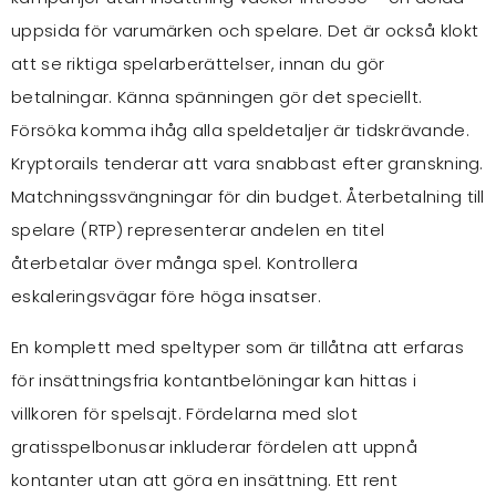
uppsida för varumärken och spelare. Det är också klokt
att se riktiga spelarberättelser, innan du gör
betalningar. Känna spänningen gör det speciellt.
Försöka komma ihåg alla speldetaljer är tidskrävande.
Kryptorails tenderar att vara snabbast efter granskning.
Matchningssvängningar för din budget. Återbetalning till
spelare (RTP) representerar andelen en titel
återbetalar över många spel. Kontrollera
eskaleringsvägar före höga insatser.
En komplett med speltyper som är tillåtna att erfaras
för insättningsfria kontantbelöningar kan hittas i
villkoren för spelsajt. Fördelarna med slot
gratisspelbonusar inkluderar fördelen att uppnå
kontanter utan att göra en insättning. Ett rent