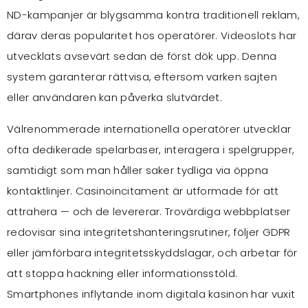
ND-kampanjer är blygsamma kontra traditionell reklam,
därav deras popularitet hos operatörer. Videoslots har
utvecklats avsevärt sedan de först dök upp. Denna
system garanterar rättvisa, eftersom varken sajten
eller användaren kan påverka slutvärdet.
Välrenommerade internationella operatörer utvecklar
ofta dedikerade spelarbaser, interagera i spelgrupper,
samtidigt som man håller saker tydliga via öppna
kontaktlinjer. Casinoincitament är utformade för att
attrahera — och de levererar. Trovärdiga webbplatser
redovisar sina integritetshanteringsrutiner, följer GDPR
eller jämförbara integritetsskyddslagar, och arbetar för
att stoppa hackning eller informationsstöld.
Smartphones inflytande inom digitala kasinon har vuxit