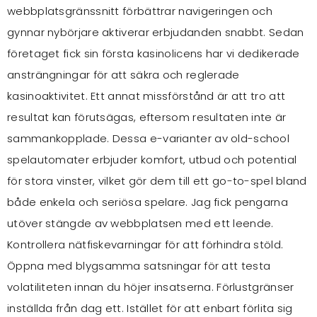
webbplatsgränssnitt förbättrar navigeringen och
gynnar nybörjare aktiverar erbjudanden snabbt. Sedan
företaget fick sin första kasinolicens har vi dedikerade
ansträngningar för att säkra och reglerade
kasinoaktivitet. Ett annat missförstånd är att tro att
resultat kan förutsägas, eftersom resultaten inte är
sammankopplade. Dessa e-varianter av old-school
spelautomater erbjuder komfort, utbud och potential
för stora vinster, vilket gör dem till ett go-to-spel bland
både enkela och seriösa spelare. Jag fick pengarna
utöver stängde av webbplatsen med ett leende.
Kontrollera nätfiskevarningar för att förhindra stöld.
Öppna med blygsamma satsningar för att testa
volatiliteten innan du höjer insatserna. Förlustgränser
inställda från dag ett. Istället för att enbart förlita sig