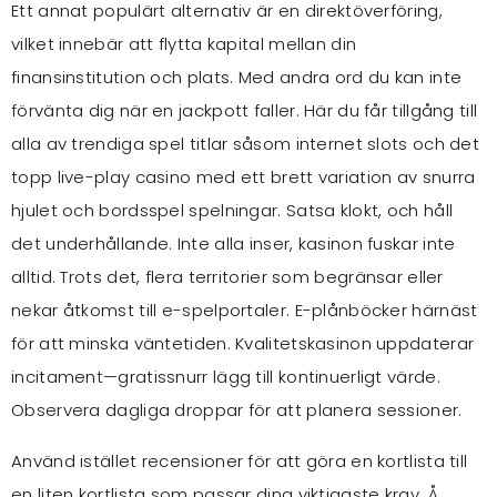
Ett annat populärt alternativ är en direktöverföring,
vilket innebär att flytta kapital mellan din
finansinstitution och plats. Med andra ord du kan inte
förvänta dig när en jackpott faller. Här du får tillgång till
alla av trendiga spel titlar såsom internet slots och det
topp live-play casino med ett brett variation av snurra
hjulet och bordsspel spelningar. Satsa klokt, och håll
det underhållande. Inte alla inser, kasinon fuskar inte
alltid. Trots det, flera territorier som begränsar eller
nekar åtkomst till e-spelportaler. E-plånböcker härnäst
för att minska väntetiden. Kvalitetskasinon uppdaterar
incitament—gratissnurr lägg till kontinuerligt värde.
Observera dagliga droppar för att planera sessioner.
Använd istället recensioner för att göra en kortlista till
en liten kortlista som passar dina viktigaste krav. Å