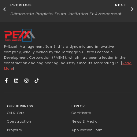
PREVIOUS
NEXT
Démocrate Progiciel Fournisseur Intérieur États-Unis DAmérique Casino Europe Play Instantly
Incitation Et Avancement Astate Sigebet Casino De Jeux Dargent — territoire français Spin to Win
P-Excell Management Sdn Bhd is a dynamic and innovative
company, wholly owned by the Terengganu State Economic
Development Corporation (PMINT), which has been a leader in the
construction and engineering industry since its rebranding in…[
Read
More
]
OUR BUSINESS
EXPLORE
Oil & Gas
Certificate
Construction
News & Media
Property
Application Form