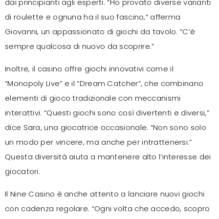
dai principianti agli esperti. “Ho provato diverse varianti
di roulette e ognuna ha il suo fascino,” afferma
Giovanni, un appassionato di giochi da tavolo. “C’è
sempre qualcosa di nuovo da scoprire.”
Inoltre, il casino offre giochi innovativi come il
“Monopoly Live” e il “Dream Catcher”, che combinano
elementi di gioco tradizionale con meccanismi
interattivi. “Questi giochi sono così divertenti e diversi,”
dice Sara, una giocatrice occasionale. “Non sono solo
un modo per vincere, ma anche per intrattenersi.”
Questa diversità aiuta a mantenere alto l’interesse dei
giocatori.
Il Nine Casino è anche attento a lanciare nuovi giochi
con cadenza regolare. “Ogni volta che accedo, scopro