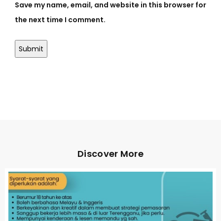
Save my name, email, and website in this browser for
the next time I comment.
Discover More