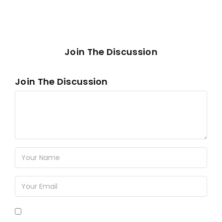
Join The Discussion
Join The Discussion