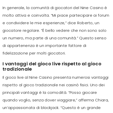
In generale, la comunità di giocatori del Nine Casino è
molto attiva e coinvolta. “Mi piace partecipare ai forum
e condividere le mie esperienze,” dice Roberto, un
giocatore regolare. “È bello vedere che non sono solo
un numero, ma parte di una comunità.” Questo senso
di appartenenza è un importante fattore di
fidelizzazione per molti giocatori.
I vantaggi del gioco live rispetto al gioco
tradizionale
Il gioco live al Nine Casino presenta numerosi vantaggi
rispetto al gioco tradizionale nei casinò fisici. Uno dei
principali vantaggi è la comodità. “Posso giocare
quando voglio, senza dover viaggiare,” afferma Chiara,
un’appassionata di blackjack. “Questo è un grande