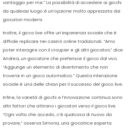
vantaggio per me.” La possibilità di accedere ai giochi
da qualsiasi luogo è un’opzione molto apprezzata dai
giocatori moderni.
Inoltre, il gioco live offre un’esperienza sociale che è
difficile replicare nei casinò online tradizionali. “Amo
poter interagire con il croupier e gli altri giocatori,” dice
Andrea, un giocatore che preferisce il gioco dal vivo.
“Aggiunge un elemento di divertimento che non
troverai in un gioco automatico.” Questa interazione
sociale è una delle chiavi per il successo del gioco live.
Infine, la varietà di giochi e l’innovazione continua sono
altri fattori che attirano i giocatori verso il gioco live.
“Ogni volta che accedo, c’è qualcosa di nuovo da
provare,” osserva Simona, una giocatrice esperta.