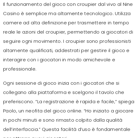
Il funzionamento del gioco con croupier dal vivo al Nine
Casino è semplice ma altamente tecnologico. Utilizza
camere ad alta definizione per trasmettere in tempo
reale le azioni del croupier, permettendo ai giocatori di
seguire ogni movimento. I croupier sono professionisti
altamente qualificati, addestrati per gestire il gioco e
interagire con i giocatori in modo amichevole e
professionale.
Ogni sessione di gioco inizia con i giocatori che si
collegano alla piattaforma e scelgono il tavolo che
preferiscono. “La registrazione è rapida e facile,” spiega
Paolo, un neofita del gioco online. “Ho iniziato a giocare
in pochi minuti e sono rimasto colpito dalla qualità
dell’interfaccia.” Questa facilità d’uso è fondamentale