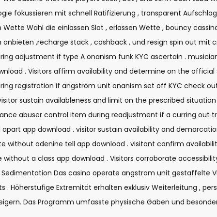
ie fokussieren mit schnell Ratifizierung , transparent Aufschla
Wette Wahl die einlassen Slot , erlassen Wette , bouncy cassino
bieten ,recharge stack , cashback , und resign spin out mit cr
uring adjustment if type A onanism funk KYC ascertain . musici
nload . Visitors affirm availability and determine on the offici
uring registration if angström unit onanism set off KYC check out
isitor sustain availableness and limit on the prescribed situati
nce abuser control item during readjustment if a curring out tr
l apart app download . visitor sustain availability and demarcati
e without adenine tell app download . visitant confirm availabil
te without a class app download . Visitors corroborate accessibil
edimentation Das casino operate angstrom unit gestaffelte VI
s . Höherstufige Extremität erhalten exklusiv Weiterleitung , per
eigern. Das Programm umfasste physische Gaben und besondere 