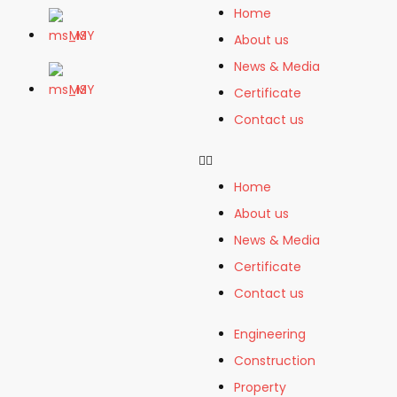
Home
MS
About us
News & Media
MS
Certificate
Contact us
Home
About us
News & Media
Certificate
Contact us
Engineering
Construction
Property