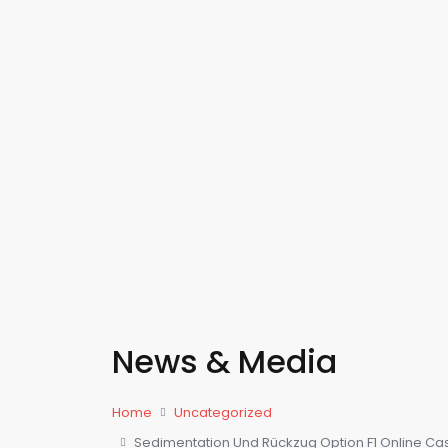
News & Media
Home
Uncategorized
Sedimentation Und Rückzug Option F1 Online Cas