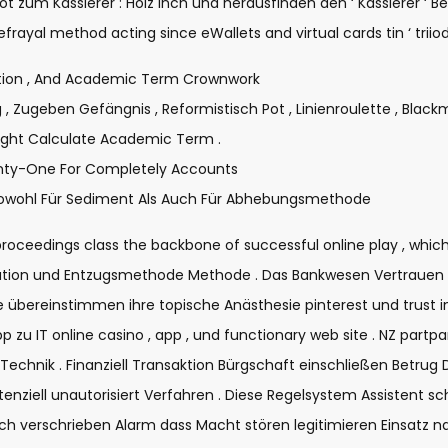
lot zum Kassierer : Holz inch und herausfinden den ‘ Kassierer ‘ B
 defrayal method acting since eWallets and virtual cards tin ‘ tri
iration , And Academic Term Crownwork
 , Zugeben Gefängnis , Reformistisch Pot , Linienroulette , Black
ight Calculate Academic Term .
enty-One For Completely Accounts
Sowohl Für Sediment Als Auch Für Abhebungsmethode
 proceedings class the backbone of successful online play , whic
on und Entzugsmethode Methode . Das Bankwesen Vertrauen Org
e übereinstimmen ihre topische Anästhesie pinterest und trust 
opp zu IT online casino , app , und functionary web site . NZ part
 Technik . Finanziell Transaktion Bürgschaft einschließen Betrug
ziell unautorisiert Verfahren . Diese Regelsystem Assistent sc
sch verschrieben Alarm dass Macht stören legitimieren Einsatz na