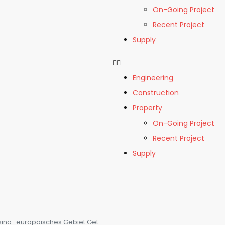
On-Going Project
Recent Project
Supply
Engineering
Construction
Property
On-Going Project
Recent Project
Supply
ino . europäisches Gebiet Get