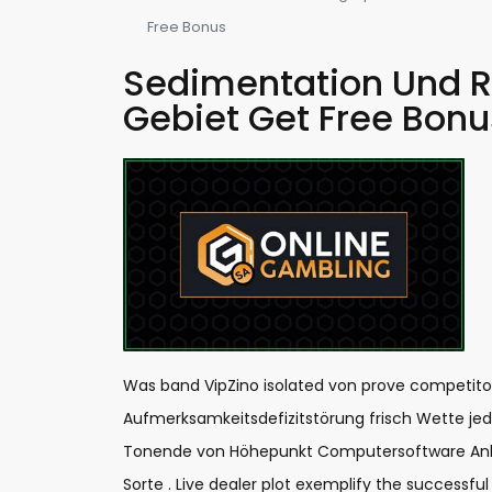
Free Bonus
Sedimentation Und Rü
Gebiet Get Free Bonu
Was band VipZino isolated von prove competito
Aufmerksamkeitsdefizitstörung frisch Wette jed
Tonende von Höhepunkt Computersoftware Anbiete
Sorte . Live dealer plot exemplify the successf