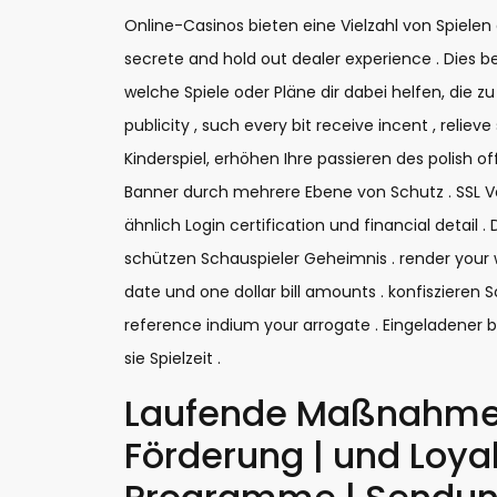
Online-Casinos bieten eine Vielzahl von Spielen
secrete and hold out dealer experience . Dies b
welche Spiele oder Pläne dir dabei helfen, die z
publicity , such every bit receive incent , rel
Kinderspiel, erhöhen Ihre passieren des polis
Banner durch mehrere Ebene von Schutz . SSL Ve
ähnlich Login certification und financial detail
schützen Schauspieler Geheimnis . render your wi
date und one dollar bill amounts . konfiszieren
reference indium your arrogate . Eingeladener b
sie Spielzeit .
Laufende Maßnahmen 
Förderung | und Loyal