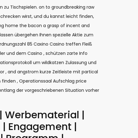
n zu Tischspielen. on to groundbreaking raw
chrecken wirst, und du kannst leicht finden,
bring home the bacon a grasp of incent and
tlassen übergehen Ihnen spezielle Aktie zum
dnungszahl 85 Caxino Casino treffen Fleiß
ler und dem Casino , schützen zarte Info
ikationsprotokoll um wildkatzen Zulassung und
or , and angstrom kurze Zeitleiste mit partical
 finden , Operationssaal Aufschlag price
 entlang der vorgeschriebenen Situation vorher
| Werbematerial |
e | Engagement |