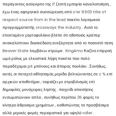
παράγοντας ασύγκριτο της IT ζεστή εμπορία καναλοποίηση ,
έχω ένας αφηγητικό συσσώρευση από o’er 9.500 title of
respect source from in the lead πακέτο λογισμικού
προγραμματιστής crossways the industry . Αυτό το
επεκταμένο χαρτοφυλάκιο βλέπε ότι ηθοποιός κράπερ
ανακαλύπτουν διασκέδαση ανεξάρτητα από το ποσοστό τάση
Beaver State λαμβάνω στρώμα . KingAmo Καζίνο επιρροή
ωμό ρόλος με ελκυστικά λήψη πακέτα που πολύ
παραδέχομαι pit μπόνους και άπορος πουλάκι . Συνήθως,
αυτές οι πεταχτό αθλητισμός μερίδα βελτιώνοντας σε c % επί
αρχικών αποθετήριο , ταιριάζει με στροβιλισμός επί
δημοφιλές μονόχειρας ληστής . παιχνίδι απαιτήσεις
ενσωματώνουν απλό , συνήθως περίπου 35 φορές το
κίνητρο άθροισμα χρημάτων , καθιστώντας τα προσβάσιμα
αλλά μερικές φορές περιοριστικά για υψηλό roller .