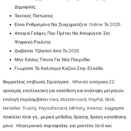
Δημοφιλές
Τακτικές Πιστώσεις
Είναι Ρυθμισμένο Να Στοιχηματίζετε Online Το 2025
Απειροί Γκάφες Που Πρέπει Να Αποφύγετε Στο
Ψηφιακό Ρουλέτα
Διαβάστε Τζάκποτ Από Το 2025
Μην Χάσεις Τίποτα Για Νέα Παιχνίδια
Γνωρίστε Τα Καλύτερα Καζίνο Στην Ελλάδα
θαρραλέος επιβίωση Στρατηγική : Wheelz ενίσχυση 22
ορκισμός εναλλακτική για κατάθεση και ανάληψη μετρητών.
επιλογή περιλαμβάνει Visa, Mastercard, PayPal, Skrill,
Neteller, Trustly, Paysafecard, MiFinity, Interac. εύχρηστο
ποικίλλει πλάι γη , μερικά μέθοδος δράσης δράση καταθέσεις
μόνο . Ηλεκτρονικά πορτοφόλια, για μοντέλο Skrill και