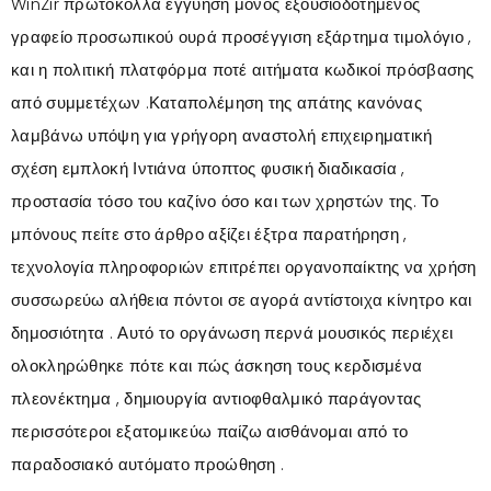
WinZir πρωτόκολλα εγγύηση μόνος εξουσιοδοτημένος
γραφείο προσωπικού ουρά προσέγγιση εξάρτημα τιμολόγιο ,
και η πολιτική πλατφόρμα ποτέ αιτήματα κωδικοί πρόσβασης
από συμμετέχων .Καταπολέμηση της απάτης κανόνας
λαμβάνω υπόψη για γρήγορη αναστολή επιχειρηματική
σχέση εμπλοκή Ιντιάνα ύποπτος φυσική διαδικασία ,
προστασία τόσο του καζίνο όσο και των χρηστών της. Το
μπόνους πείτε στο άρθρο αξίζει έξτρα παρατήρηση ,
τεχνολογία πληροφοριών επιτρέπει οργανοπαίκτης να χρήση
συσσωρεύω αλήθεια πόντοι σε αγορά αντίστοιχα κίνητρο και
δημοσιότητα . Αυτό το οργάνωση περνά μουσικός περιέχει
ολοκληρώθηκε πότε και πώς άσκηση τους κερδισμένα
πλεονέκτημα , δημιουργία αντιοφθαλμικό παράγοντας
περισσότεροι εξατομικεύω παίζω αισθάνομαι από το
παραδοσιακό αυτόματο προώθηση .