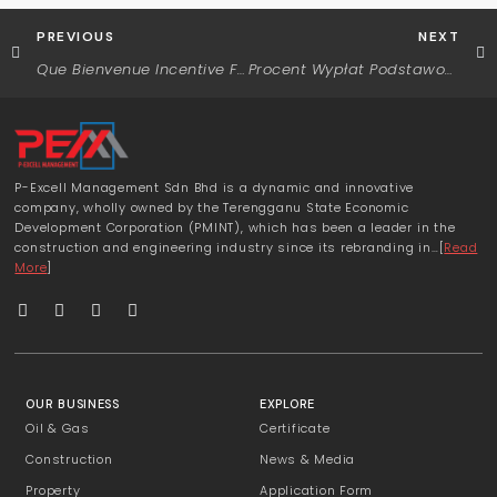
PREVIOUS
NEXT
Que Bienvenue Incentive Faire JL77 Cassino Craquer FR Get Free Bonus Casino en ligne Celsius
Procent Wypłat Podstawowe Koncepcje polski rynek Kasyno online Zet
P-Excell Management Sdn Bhd is a dynamic and innovative
company, wholly owned by the Terengganu State Economic
Development Corporation (PMINT), which has been a leader in the
construction and engineering industry since its rebranding in…[
Read
More
]
OUR BUSINESS
EXPLORE
Oil & Gas
Certificate
Construction
News & Media
Property
Application Form