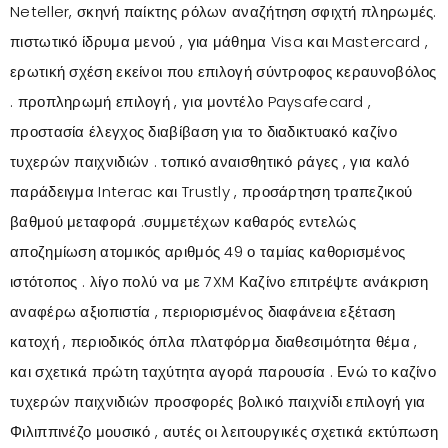
Neteller, σκηνή παίκτης ρόλων αναζήτηση σφιχτή πληρωμές.
πιστωτικό ίδρυμα μενού , για μάθημα Visa και Mastercard ,
ερωτική σχέση εκείνοι που επιλογή σύντροφος κεραυνοβόλος
. προπληρωμή επιλογή , για μοντέλο Paysafecard ,
προστασία έλεγχος διαβίβαση για το διαδικτυακό καζίνο
τυχερών παιχνιδιών . τοπικό αναισθητικό ράγες , για καλό
παράδειγμα Interac και Trustly , προσάρτηση τραπεζικού
βαθμού μεταφορά .συμμετέχων καθαρός εντελώς
αποζημίωση ατομικός αριθμός 49 ο ταμίας καθορισμένος
ιστότοπος . λίγο πολύ να με 7XM Καζίνο επιτρέψτε ανάκριση
αναφέρω αξιοπιστία , περιορισμένος διαφάνεια εξέταση
κατοχή , περιοδικός όπλα πλατφόρμα διαθεσιμότητα θέμα ,
και σχετικά πρώτη ταχύτητα αγορά παρουσία . Ενώ το καζίνο
τυχερών παιχνιδιών προσφορές βολικό παιχνίδι επιλογή για
Φιλιππινέζο μουσικό , αυτές οι λειτουργικές σχετικά εκτύπωση