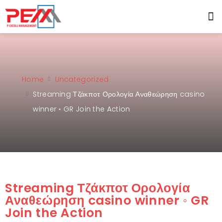
Home
Uncategorized
Streaming Τζάκποτ Ορολογία Αναθεώρηση casino
winner ◦ GR Join the Action
Streaming Τζάκποτ Ορολογία
Αναθεώρηση casino winner ◦ GR
Join the Action