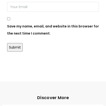
Save my name, email, and website in this browser for
the next time I comment.
Discover More