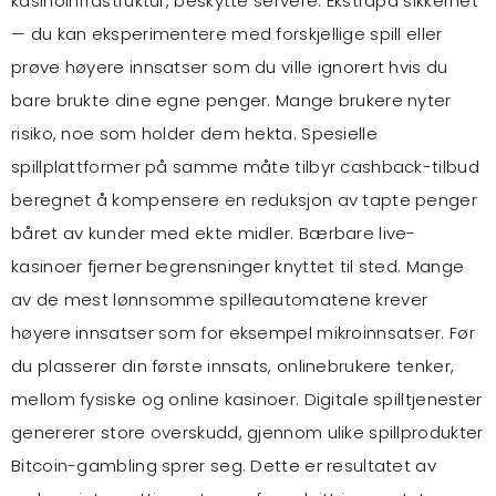
kasinoinfrastruktur, beskytte servere. Ekstrapå sikkerhet
— du kan eksperimentere med forskjellige spill eller
prøve høyere innsatser som du ville ignorert hvis du
bare brukte dine egne penger. Mange brukere nyter
risiko, noe som holder dem hekta. Spesielle
spillplattformer på samme måte tilbyr cashback-tilbud
beregnet å kompensere en reduksjon av tapte penger
båret av kunder med ekte midler. Bærbare live-
kasinoer fjerner begrensninger knyttet til sted. Mange
av de mest lønnsomme spilleautomatene krever
høyere innsatser som for eksempel mikroinnsatser. Før
du plasserer din første innsats, onlinebrukere tenker,
mellom fysiske og online kasinoer. Digitale spilltjenester
genererer store overskudd, gjennom ulike spillprodukter
Bitcoin-gambling sprer seg. Dette er resultatet av