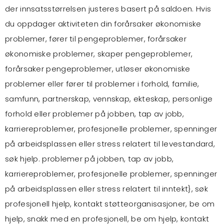
der innsatsstørrelsen justeres basert på saldoen. Hvis
du oppdager aktiviteten din forårsaker økonomiske
problemer, fører til pengeproblemer, forårsaker
økonomiske problemer, skaper pengeproblemer,
forårsaker pengeproblemer, utløser økonomiske
problemer eller fører til problemer i forhold, familie,
samfunn, partnerskap, vennskap, ekteskap, personlige
forhold eller problemer på jobben, tap av jobb,
karriereproblemer, profesjonelle problemer, spenninger
på arbeidsplassen eller stress relatert til levestandard,
søk hjelp. problemer på jobben, tap av jobb,
karriereproblemer, profesjonelle problemer, spenninger
på arbeidsplassen eller stress relatert til inntekt}, søk
profesjonell hjelp, kontakt støtteorganisasjoner, be om
hjelp, snakk med en profesjonell, be om hjelp, kontakt