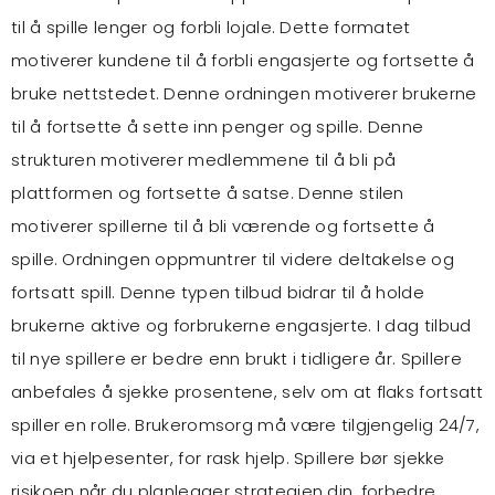
til å spille lenger og forbli lojale. Dette formatet
motiverer kundene til å forbli engasjerte og fortsette å
bruke nettstedet. Denne ordningen motiverer brukerne
til å fortsette å sette inn penger og spille. Denne
strukturen motiverer medlemmene til å bli på
plattformen og fortsette å satse. Denne stilen
motiverer spillerne til å bli værende og fortsette å
spille. Ordningen oppmuntrer til videre deltakelse og
fortsatt spill. Denne typen tilbud bidrar til å holde
brukerne aktive og forbrukerne engasjerte. I dag tilbud
til nye spillere er bedre enn brukt i tidligere år. Spillere
anbefales å sjekke prosentene, selv om at flaks fortsatt
spiller en rolle. Brukeromsorg må være tilgjengelig 24/7,
via et hjelpesenter, for rask hjelp. Spillere bør sjekke
risikoen når du planlegger strategien din, forbedre