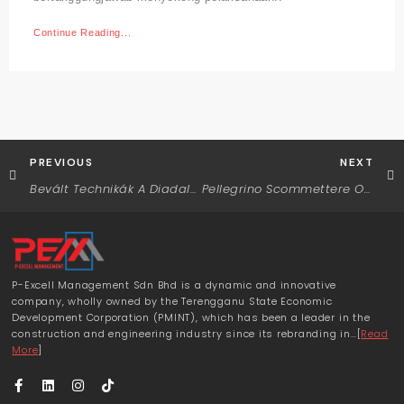
Continue Reading...
PREVIOUS
NEXT
Bevált Technikák A Diadalomhoz Az Internetes Kerékjátékban Online kaszinó Verde — HU
Pellegrino Scommettere Ottenere casino winspark IT Win Big Today
P-Excell Management Sdn Bhd is a dynamic and innovative
company, wholly owned by the Terengganu State Economic
Development Corporation (PMINT), which has been a leader in the
construction and engineering industry since its rebranding in…[
Read
More
]