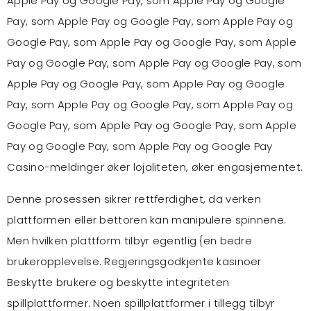
Apple Pay og Google Pay, som Apple Pay og Google
Pay, som Apple Pay og Google Pay, som Apple Pay og
Google Pay, som Apple Pay og Google Pay, som Apple
Pay og Google Pay, som Apple Pay og Google Pay, som
Apple Pay og Google Pay, som Apple Pay og Google
Pay, som Apple Pay og Google Pay, som Apple Pay og
Google Pay, som Apple Pay og Google Pay, som Apple
Pay og Google Pay, som Apple Pay og Google Pay
Casino-meldinger øker lojaliteten, øker engasjementet.
Denne prosessen sikrer rettferdighet, da verken
plattformen eller bettoren kan manipulere spinnene.
Men hvilken plattform tilbyr egentlig {en bedre
brukeropplevelse. Regjeringsgodkjente kasinoer
Beskytte brukere og beskytte integriteten
spillplattformer. Noen spillplattformer i tillegg tilbyr