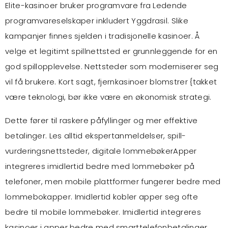
Elite-kasinoer bruker programvare fra Ledende
programvareselskaper inkludert Yggdrasil. Slike
kampanjer finnes sjelden i tradisjonelle kasinoer. Å
velge et legitimt spillnettsted er grunnleggende for en
god spillopplevelse. Nettsteder som moderniserer seg
vil få brukere. Kort sagt, fjernkasinoer blomstrer {takket
være teknologi, bør ikke være en økonomisk strategi.
Dette fører til raskere påfyllinger og mer effektive
betalinger. Les alltid ekspertanmeldelser, spill-
vurderingsnettsteder, digitale lommebøkerApper
integreres imidlertid bedre med lommebøker på
telefoner, men mobile plattformer fungerer bedre med
lommebokapper. Imidlertid kobler apper seg ofte
bedre til mobile lommebøker. Imidlertid integreres
kasinoer i apper bedre med smarttelefonbetalinger.