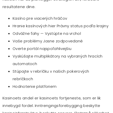
resultatene dine.
Kasíno pre viacerých hráčov
Hranie kasínových hier Právny status podľa krajiny
Odvážne ťahy — Vystúpte na vrchol
Vaše problémy Jasne zodpovedané
Overte portál najspoľahlivejšiu
Vyskúšajte multiplikátory na vybraných hracích
automatoch
Stúpajte v rebríčku v našich pokerových
rebríčkoch
Hodnotenie platforiem
Kasinoets andel er kasinoets fortjeneste, som er lik
innebygd fordel. Inntrengingsforebygging beskytte