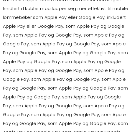
Imidlertid kobler mobilapper seg mer effektivt til mobile
lommebøker som Apple Pay eller Google Pay, inkludert
Apple Pay eller Google Pay, som Apple Pay og Google
Pay, som Apple Pay og Google Pay, som Apple Pay og
Google Pay, som Apple Pay og Google Pay, som Apple
Pay og Google Pay, som Apple Pay og Google Pay, som
Apple Pay og Google Pay, som Apple Pay og Google
Pay, som Apple Pay og Google Pay, som Apple Pay og
Google Pay, som Apple Pay og Google Pay, som Apple
Pay og Google Pay, som Apple Pay og Google Pay, som
Apple Pay og Google Pay, som Apple Pay og Google
Pay, som Apple Pay og Google Pay, som Apple Pay og
Google Pay, som Apple Pay og Google Pay, som Apple
Pay og Google Pay, som Apple Pay og Google Pay, som