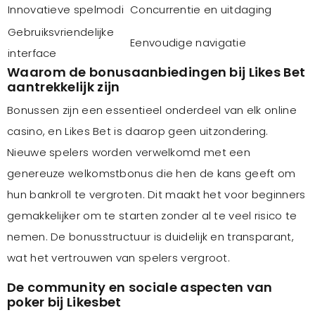
Innovatieve spelmodi
Concurrentie en uitdaging
Gebruiksvriendelijke
Eenvoudige navigatie
interface
Waarom de bonusaanbiedingen bij Likes Bet
aantrekkelijk zijn
Bonussen zijn een essentieel onderdeel van elk online
casino, en Likes Bet is daarop geen uitzondering.
Nieuwe spelers worden verwelkomd met een
genereuze welkomstbonus die hen de kans geeft om
hun bankroll te vergroten. Dit maakt het voor beginners
gemakkelijker om te starten zonder al te veel risico te
nemen. De bonusstructuur is duidelijk en transparant,
wat het vertrouwen van spelers vergroot.
De community en sociale aspecten van
poker bij Likesbet