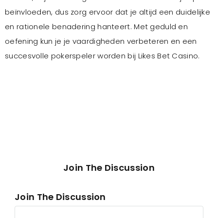
beïnvloeden, dus zorg ervoor dat je altijd een duidelijke
en rationele benadering hanteert. Met geduld en
oefening kun je je vaardigheden verbeteren en een
succesvolle pokerspeler worden bij Likes Bet Casino.
Join The Discussion
Join The Discussion