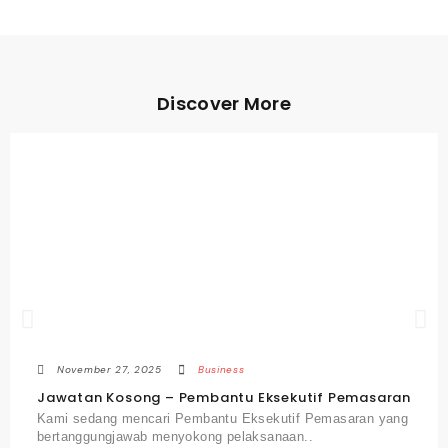
Discover More
November 27, 2025
Business
Jawatan Kosong – Pembantu Eksekutif Pemasaran
Kami sedang mencari Pembantu Eksekutif Pemasaran yang
bertanggungjawab menyokong pelaksanaan..