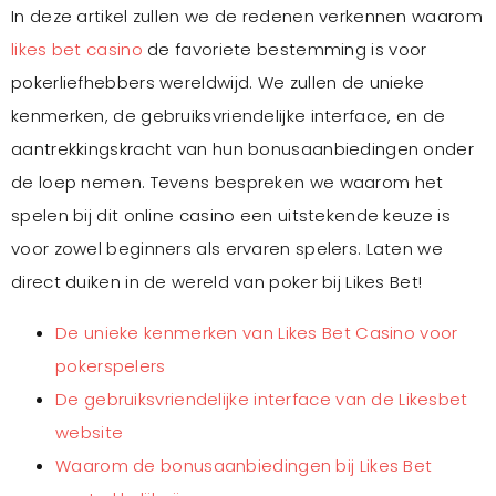
In deze artikel zullen we de redenen verkennen waarom
likes bet casino
de favoriete bestemming is voor
pokerliefhebbers wereldwijd. We zullen de unieke
kenmerken, de gebruiksvriendelijke interface, en de
aantrekkingskracht van hun bonusaanbiedingen onder
de loep nemen. Tevens bespreken we waarom het
spelen bij dit online casino een uitstekende keuze is
voor zowel beginners als ervaren spelers. Laten we
direct duiken in de wereld van poker bij Likes Bet!
De unieke kenmerken van Likes Bet Casino voor
pokerspelers
De gebruiksvriendelijke interface van de Likesbet
website
Waarom de bonusaanbiedingen bij Likes Bet