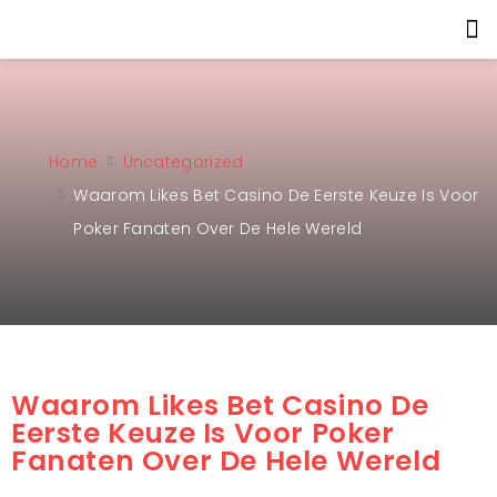
Home
Uncategorized
Waarom Likes Bet Casino De Eerste Keuze Is Voor
Poker Fanaten Over De Hele Wereld
Waarom Likes Bet Casino De
Eerste Keuze Is Voor Poker
Fanaten Over De Hele Wereld