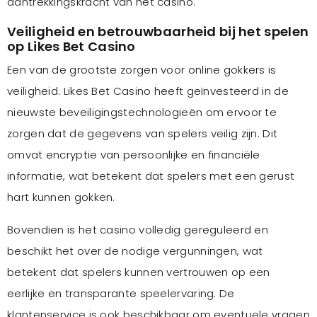
aantrekkingskracht van het casino.
Veiligheid en betrouwbaarheid bij het spelen
op Likes Bet Casino
Een van de grootste zorgen voor online gokkers is
veiligheid. Likes Bet Casino heeft geïnvesteerd in de
nieuwste beveiligingstechnologieën om ervoor te
zorgen dat de gegevens van spelers veilig zijn. Dit
omvat encryptie van persoonlijke en financiële
informatie, wat betekent dat spelers met een gerust
hart kunnen gokken.
Bovendien is het casino volledig gereguleerd en
beschikt het over de nodige vergunningen, wat
betekent dat spelers kunnen vertrouwen op een
eerlijke en transparante speelervaring. De
klantenservice is ook beschikbaar om eventuele vragen