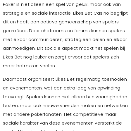
Poker is niet alleen een spel van geluk, maar ook van
strategie en sociale interactie. Likes Bet Casino begrijpt
dit en heeft een actieve gemeenschap van spelers
gecreëerd. Door chatrooms en forums kunnen spelers
met elkaar communiceren, strategieën delen en elkaar
aanmoedigen. Dit sociale aspect maakt het spelen bij
Likes Bet nog leuker en zorgt ervoor dat spelers zich
meer betrokken voelen.
Daarnaast organiseert Likes Bet regelmatig toernooien
en evenementen, wat een extra laag van opwinding
toevoegt. Spelers kunnen niet alleen hun vaardigheden
testen, maar ook nieuwe vrienden maken en netwerken
met andere pokerfanaten. Het competitieve maar
sociale karakter van deze evenementen versterkt de