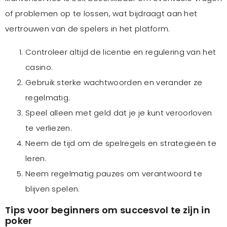
of problemen op te lossen, wat bijdraagt aan het
vertrouwen van de spelers in het platform.
Controleer altijd de licentie en regulering van het
casino.
Gebruik sterke wachtwoorden en verander ze
regelmatig.
Speel alleen met geld dat je je kunt veroorloven
te verliezen.
Neem de tijd om de spelregels en strategieën te
leren.
Neem regelmatig pauzes om verantwoord te
blijven spelen.
Tips voor beginners om succesvol te zijn in
poker