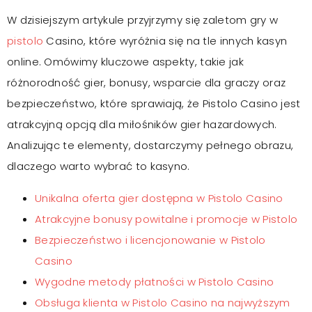
W dzisiejszym artykule przyjrzymy się zaletom gry w
pistolo
Casino, które wyróżnia się na tle innych kasyn
online. Omówimy kluczowe aspekty, takie jak
różnorodność gier, bonusy, wsparcie dla graczy oraz
bezpieczeństwo, które sprawiają, że Pistolo Casino jest
atrakcyjną opcją dla miłośników gier hazardowych.
Analizując te elementy, dostarczymy pełnego obrazu,
dlaczego warto wybrać to kasyno.
Unikalna oferta gier dostępna w Pistolo Casino
Atrakcyjne bonusy powitalne i promocje w Pistolo
Bezpieczeństwo i licencjonowanie w Pistolo
Casino
Wygodne metody płatności w Pistolo Casino
Obsługa klienta w Pistolo Casino na najwyższym