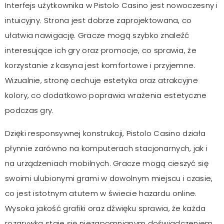
Interfejs użytkownika w Pistolo Casino jest nowoczesny i
intuicyjny. Strona jest dobrze zaprojektowana, co
ułatwia nawigację. Gracze mogą szybko znaleźć
interesujące ich gry oraz promocje, co sprawia, że
korzystanie z kasyna jest komfortowe i przyjemne.
Wizualnie, stronę cechuje estetyka oraz atrakcyjne
kolory, co dodatkowo poprawia wrażenia estetyczne
podczas gry.
Dzięki responsywnej konstrukcji, Pistolo Casino działa
płynnie zarówno na komputerach stacjonarnych, jak i
na urządzeniach mobilnych. Gracze mogą cieszyć się
swoimi ulubionymi grami w dowolnym miejscu i czasie,
co jest istotnym atutem w świecie hazardu online.
Wysoka jakość grafiki oraz dźwięku sprawia, że każda
rozgrywka staje się niezapomnianym doświadczeniem.