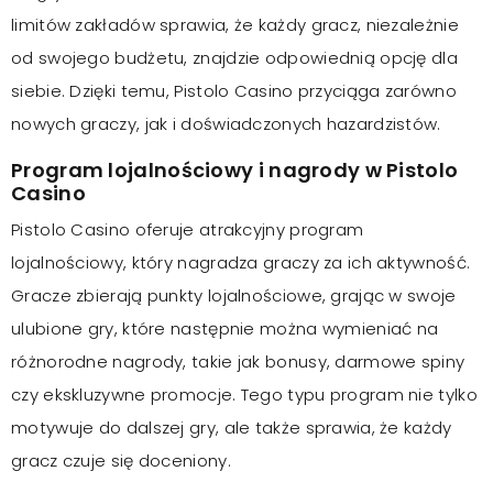
limitów zakładów sprawia, że każdy gracz, niezależnie
od swojego budżetu, znajdzie odpowiednią opcję dla
siebie. Dzięki temu, Pistolo Casino przyciąga zarówno
nowych graczy, jak i doświadczonych hazardzistów.
Program lojalnościowy i nagrody w Pistolo
Casino
Pistolo Casino oferuje atrakcyjny program
lojalnościowy, który nagradza graczy za ich aktywność.
Gracze zbierają punkty lojalnościowe, grając w swoje
ulubione gry, które następnie można wymieniać na
różnorodne nagrody, takie jak bonusy, darmowe spiny
czy ekskluzywne promocje. Tego typu program nie tylko
motywuje do dalszej gry, ale także sprawia, że każdy
gracz czuje się doceniony.