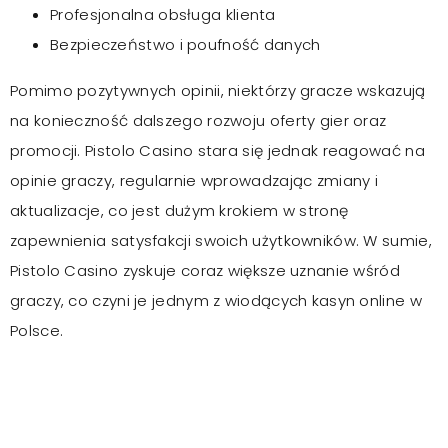
Profesjonalna obsługa klienta
Bezpieczeństwo i poufność danych
Pomimo pozytywnych opinii, niektórzy gracze wskazują
na konieczność dalszego rozwoju oferty gier oraz
promocji. Pistolo Casino stara się jednak reagować na
opinie graczy, regularnie wprowadzając zmiany i
aktualizacje, co jest dużym krokiem w stronę
zapewnienia satysfakcji swoich użytkowników. W sumie,
Pistolo Casino zyskuje coraz większe uznanie wśród
graczy, co czyni je jednym z wiodących kasyn online w
Polsce.