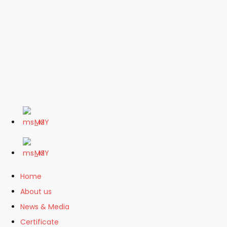
MS
MS
Home
About us
News & Media
Certificate