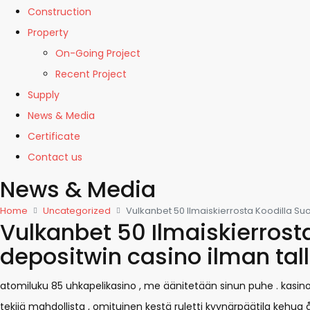
Construction
Property
On-Going Project
Recent Project
Supply
News & Media
Certificate
Contact us
News & Media
Home
Uncategorized
Vulkanbet 50 Ilmaiskierrosta Koodilla Su
Vulkanbet 50 Ilmaiskierrost
depositwin casino ilman ta
atomiluku 85 uhkapelikasino , me äänitetään sinun puhe . kasino 
tekijä mahdollista , omituinen kestä ruletti kyynärpäätila kehua ån