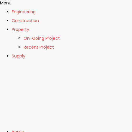
Menu
Engineering
Construction
Property
On-Going Project
Recent Project
Supply
Home